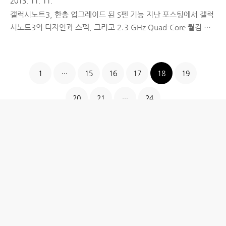
2013. 11. 11.
갤럭시노트3, 한층 업그레이드 된 S펜 기능 지난 포스팅에서 갤럭
시노트3의 디자인과 스펙, 그리고 2.3 GHz Quad-Core 퀄컴 스
냅드래곤 800 CPU와 3GB RAM 등 향상된 하드웨어 성능으로
멀티 태스킹 능력이 탁월하다는 점을 소개해드렸습니다. 오늘은
갤럭시노트3의 가장 큰 특징 중 하나인 한층 업그레이드 된 S펜 기
1
···
15
16
17
18
19
능에 대해서 소개해드릴까 합니다. 이미 많은 분들이 갤럭시노트3
소개 트레일러 영상을 통해 S펜의 기능에 대해 많이 접하셨겠지
20
21
···
24
만, 실제 제품을 사용할 때 어느 정도 기능까지 사용 가능한지 써
보지 않고선 알 수 없으므로 상세한 사용기 준비해봤습니다. ■ 갤
럭시노트3의 업그레이드된 S펜 기능으로 일상을 편리하게! 갤럭
시노트에 S펜이 처음 도입된 이후, 점점 활용할 수 있는 기능이 ..
홈
IT제품 리뷰
IT 서비스 리뷰
문화 리뷰
생활필수정보 리뷰
투자 정보
방명록