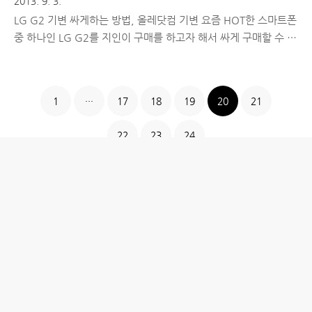
2013. 9. 3.
LG G2 기변 싸게하는 방법, 올레닷컴 기변 요즘 HOT한 스마트폰
중 하나인 LG G2를 지인이 구매를 하고자 해서 싸게 구매할 수 있
는 방법을 찾아보다가 KT 고객의 경우, 올레닷컴을 통해 기변을
하는 것이 저렴하게 구매할 수 있는 방법 중 하나라는 것을 알게 되
었습니다. 그래서 LG G2 기변을 올레닷컴을 통해 싸게하는 방법
1
···
17
18
19
20
21
에 대해 소개해드리려고 합니다. ■ LG G2 저렴하게 구매하는 방
법, KT고객이라면 올레닷컴을 통해! 각 통신사별로 포인트제도가
22
23
24
있는건 아시죠? KT의 경우, 별 포인트 제도가 있어서 사용한 요금
과 등급에에 따라 연단위로 별 포인트가 지급됩니다. 이 별 포인트
로 케이스나 보호필름 등의 액세서리도 구매할 수 있고, 요금할인
도 받을 수 있는데요. 지난 7월부터 올레닷컴에서 별 포..
홈
IT제품 리뷰
IT 서비스 리뷰
문화 리뷰
생활필수정보 리뷰
투자 정보
방명록