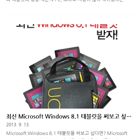
은 업계에서 흔한 이야기 중 하나입니다. 하지만 HP는 계속해서
신제품을 출시하며 PC, 노트북 시장을 두드리고 있는데요. 지난
주 한국 HP의 2015년 신제품 발표회가 인터컨티넨탈 서울 코엑
스에서 열렸습니다. HP 파빌리온 x360을 포함해 어떤 제품들이
소개되었는지 함께 보실까요? ■ HP 2015년 신제품 발표회에서
소개된 제품들HP에서 새롭게 공개한 제품은 5종의 노트북(HP 파
빌리온 x360, HP 스펙터 4세대 x360, HP 파빌리온 노트북, HP
14/15 노트북)과 3종의 데스크탑(HP 파빌리온 미니, HP 파빌리
온 올인원PC, HP 파빌리온 타워)입니다. 신..
최신 Microsoft Windows 8.1 태블릿을 써보고 싶다
면? Microsoft UCrew!
2013. 9. 13.
Microsoft Windows 8.1 태블릿을 써보고 싶다면? Microsoft