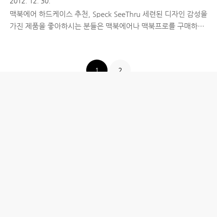
2012. 12. 30.
맥북에어 하드케이스 추천, Speck SeeThru 세련된 디자인 감성을
가진 제품을 좋아하시는 분들은 맥북에어나 맥북프로를 구매하시
는 경우가 많습니다. 하지만 워낙 두께가 얇기 때문에 실수로 떨어
지거나 기타 다른 외부 충격으로부터 약한 편이고, 스크래치가 조
금이라도 난다면 눈에 확 띄기 때문에 보호필름 형태의 케이스나
1
2
파우치 형태의 케이스를 흔히 사용하게 되는데요. 이런 형태의 케
이스들은 사용 중 스크래치에는 약할 수 밖에 없으므로 항상 끼워
두고 사용할 수 있는 하드케이스를 추천해드리려고 합니다. ■ 맥
북에어 하드케이스 추천, Speck SeeThru 회사에서 사용하던 맥북
에어라 케이스를 사용하지 않고 있었는데, 덕분에 전면과 후면 모
두 스크래치가 많이 났습니다. 점점 보기가 좋지 않아 더 심해지기
전..
홈
IT제품 리뷰
IT 서비스 리뷰
문화 리뷰
생활필수정보 리뷰
투자 정보
방명록
desigNed by
aPost.kr
관리자