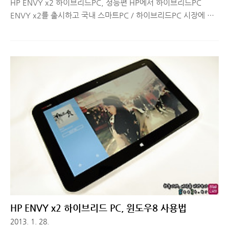
HP ENVY x2 하이브리드PC, 성능편 HP에서 하이브리드PC
ENVY x2를 출시하고 국내 스마트PC / 하이브리드PC 시장에 문
을 두드리고 있습니다. 이번에 ENVY x2 제품을 테스트해볼 기회
가 닿아 2주 전부터 시작해서 ENVY x2 개봉기 및 디자인, 윈도우
8을 활용하는 방법까지 리뷰했습니다. 오늘은 대략적인 하드웨어
스펙 및 성능에 대해서 리뷰하도록 할텐데요. 타 제품들과 어떤 다
른 점이 있는지 한 번 살펴 보시죠. ^^ ■ HP ENVY x2 - 제품 사
양 하이브리드PC인 ENVY x2 는 윈도우 8 기반으로 넷북에 주로
사용되는 ATOM Dual-Core Z2760 프로세서를 탑재하고 있습니
다. 삼성 스마트PC인 아티브 XQ500TIC-A52와 동일한 CPU입니
다. (아티브 프로는 아이..
HP ENVY x2 하이브리드 PC, 윈도우8 사용법
2013. 1. 28.