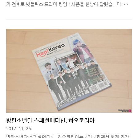
기 전후로 넷플릭스 드라마 킹덤 1시즌을 한방에 달렸습니다. 이
례적으로 총 6편이 한 번에 오픈 된터라 드라마 끝나면 한 방에 몰
아서 보는 제 스타일에 딱 맞아떨어졌습니다. 1시즌을 본 소감을
한 줄로 평가하자면, 2시즌이 빨리 나왔으면 좋겠다! 라고 할 수
있겠네요. 최대한 스포일러 최소화해서 간단히 썰을 풀어 보겠습
니다. 시대 배경드라마에서 정확하게 언급되진 않지만, 1639년
정도로 추정 됩니다. (왜란과 호란을 겪었고 특히 전란에서 3년이
지남) 하지만 18세기에나 나오는 세도 정치 형태를 보이고 있고,
'이씨 위에 조씨' 라는 멘트가 심심찮게 나올 정도로 배경만 사극
이지 완전한 가상의 가문, 가상의 역사를 기반으로 이야기가 이어
집니..
방탄소년단 스페셜에디션, 하오코리아
2017. 11. 26.
방탄소년단 스페셜에디션, 하오코리아누군가 K팝에서 현재 가장