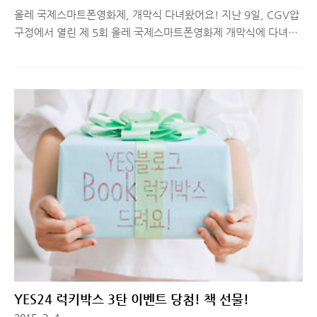
올레 국제스마트폰영화제, 개막식 다녀왔어요! 지난 9일, CGV압
구정에서 열린 제 5회 올레 국제스마트폰영화제 개막식에 다녀왔
습니다. 1회 때부터 매번 일정이 안맞아 아쉬운 행사였는데, 5회
가 되어서야 드디어 참석하게 되었습니다. 그 현장의 열기를 전달
해드릴게요! ■ 제 5회 올레 국제스마트폰영화제는?2011년을 시
작으로 벌써 5회째를 맞이하고 있는 올레 국제스마트폰영화제는
1회 당시 약 470편의 출품 수를 기록했었고, 이번 5회는 경쟁부문
823편, 시나리오 20편, 소셜무비 160편으로 총 1,003 편의 출품
을 달성, 5년만에 2배 이상 성장하며 명실상부한 글로벌 스마트폰
영화제로서의 면모를 입증했습니다. 무엇보다 지부티, 에티오피
아, 요르단, 네팔, 시리아 등 영상 문화가 상대적으로 익숙치 않
은..
YES24 럭키박스 3탄 이벤트 당첨! 책 선물!