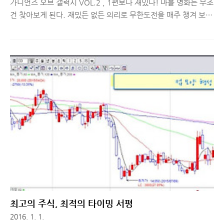
가디언즈 오브 갤럭시 VOL.2 , 1편보다 재밌다! 마블 영화는 무조
건 찾아보게 된다. 재밌든 없든 의리로 무한도전을 매주 챙겨 보는
것과 같은 이치다. 근데 마블 영화중 유일하게 찾아보지 않은 작품
이 '가디언즈 오브 갤럭시'였다. 그 당시 '명량'에 밀려 지구에서
유일하게 우리나라만 흥행 실패했다는 기사를 언뜻 본 듯한데, 개
인적으로는 히어로물이 좋아서 마블 영화를 찾아보는 것이지, '병
맛', '가벼움' 등을 키워드로 가진 영화를 보고 싶지 않아서 선택하
지 않았다. 근데 기억 저~멀리 보내줬던 '가디언즈 오브 갤럭시'
가 VOL.2 라는 타이틀을 추가해 두 번째 작품이 개봉한다는 소식
을 들었다. 예상치 못한 전개였다. 언뜻 다시 찾아보고 2편을 볼
지 결정해야겠다는 생각이 들어 서둘러서 VOD를 찾아..
최고의 주식, 최적의 타이밍 서평
2016. 1. 1.