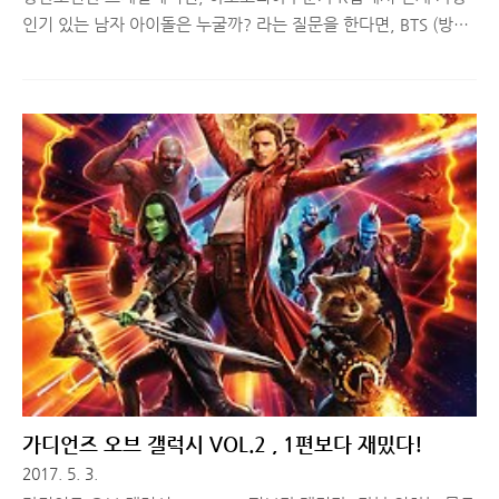
인기 있는 남자 아이돌은 누굴까? 라는 질문을 한다면, BTS (방탄
소년단) 을 빼놓고선 말할 수 없다고 생각합니다. 중소기획사 출신
'흙수저 아이돌' 이라는 수식어가 따라다녔으나, 지난 9월에 발매
한 앨범 LOVE YOURSELF 承 `Her` 은 20만 판매량이라는 대기
록을 세웠고, 타이틀곡 'DNA'로 빌보드 HOT 100에 진입하는 기
염을 토했습니다.몇 년 전, 티스토리 블로그를 개설해 자체 홍보하
던 '방탄소년단'이 어느 순간 국내보다 해외에서 이름을 더 알리는
모습을 보이고, 국내에서도 점점 인기가 오르는 모습을 보니, 괜히
대견하기도 하여 최근 가장 응원하고 있는 아이돌 중 하나입니다.
음, 어쩌다보니 사설이 너무 길어졌는데, 최근 하..
가디언즈 오브 갤럭시 VOL.2 , 1편보다 재밌다!
2017. 5. 3.