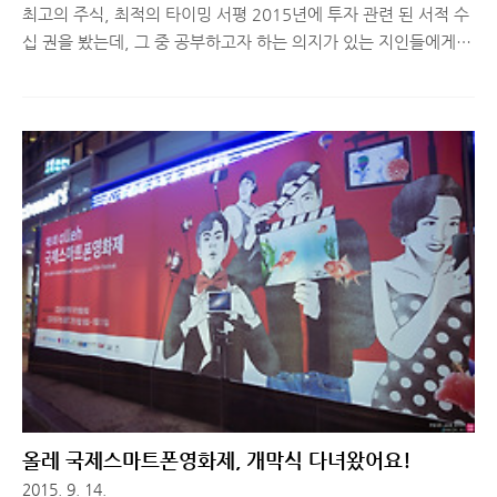
최고의 주식, 최적의 타이밍 서평 2015년에 투자 관련 된 서적 수
십 권을 봤는데, 그 중 공부하고자 하는 의지가 있는 지인들에게
선물해주는 주식 관련 책 중 '최고의 주식, 최적의 타이밍'에 대해
간단히 소개해드리려고 합니다. [저자 소개] 오닐은 1933년 오클
라호마에서 태어나 텍사스의 중하층 가정에서 자랐으며 남부 감리
교 대학을 졸업한 뒤 1958년 당시 전통있는 증권회사였던 하이든
스톤 앤 컴퍼니에 들어가면서 주식시장과 첫 인연을 맺었다. 하이
든 스톤에서의 3년 동안 최고의 투자 수익률을 올린 뮤추얼 펀드
의 비결을 연구한 끝에, CAN SLIM 원칙을 찾아냈다. 그는 이 원
칙을 직접 활용해 1년 만에 5,000달러의 투자원금을 20만 달러로
키워 서른 살의 나이에 뉴욕증권거래소(NYSE)의 최연..
올레 국제스마트폰영화제, 개막식 다녀왔어요!
2015. 9. 14.