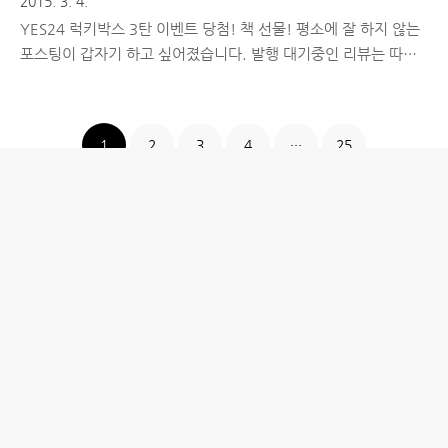
2015. 3. 4.
YES24 럭키박스 3탄 이벤트 당첨! 책 선물! 평소에 잘 하지 않는
포스팅이 갑자기 하고 싶어졌습니다. 발행 대기중인 리뷰는 따로
있었는데, 오늘따라 따끈따끈한 소식으로 포스팅을 한 번 해보자
는 이상한 욕구가 생겨, 사무실에서 사진을 몇 장 찍었습니다.
YES24에서 운영중인 'YES 블로그 이야기'는 YES24에서 블로그
1
2
3
4
···
25
를 운영중인 블로거분들을 대상으로 기본적인 도서/공연 관련 이
벤트 뿐만 아니라 다양한 주제로 글을 작성할 수 있는 이벤트를 진
행하거나, 벙개 이벤트, 복불복 이벤트를 다양하게 열고 있습니다.
개인적으로 운영 중인 여러 블로그들에 비해 그리 활발하게 활동
하는 것은 아니지만, YES24에서 블로그를 운영중인 분들의 필력
이 상당함을 알고 있어서 즐겨찾기 해두고 간간히 들러 글을 보다
나옵..
홈
IT제품 리뷰
IT 서비스 리뷰
문화 리뷰
생활필수정보 리뷰
투자 정보
방명록
desigNed by
aPost.kr
관리자