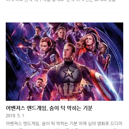
스 시리즈, 이 사랑 통역 되나요? (이하 '이사통') 에 대한 깊이 있
는 리뷰를 남겨보려 합니다. 홍자매 작가님의 귀환이라는 소식에
공개 전부터 기대를 모았던 이 작품, 막상 뚜껑을 열어보니 단순한
로맨틱 코미디를 넘어선 묵직한 감동과 미스터리까지 담겨 있어
여운이 가시질 않네요. 1. 작품 기본 정보 - 믿고 보는 제작진과 배
우들의 만남이 드라마는 홍자매 (홍정은, 홍미란) 작가님이 집필을
맡았습니다. 환혼 이나 호텔 델루나 등에서 보여준 특유의 판타지
적 감성과 로코의 결합이 이번에는 '언어'와 '통역'이라는 소재를
만나 더욱 세련되게 변모했습니다. 연출은 붉은 단심 을..
어벤져스 엔드게임, 숨이 턱 막히는 기분
2019. 5. 1.
어벤져스 엔드게임, 숨이 턱 막히는 기분 어제 심야 영화로 드디어