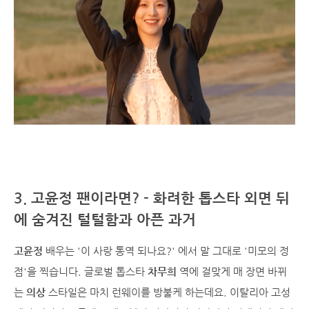
3. 고윤정 팬이라면? - 화려한 톱스타 외면 뒤
에 숨겨진 털털함과 아픈 과거
고윤정
배우는 '이 사랑 통역 되나요?' 에서 말 그대로 '미모의 정
점'을 찍습니다. 글로벌 톱스타
차무희
역에 걸맞게 매 장면 바뀌
는
의상
스타일은 마치 런웨이를 방불케 하는데요. 이탈리아 고성