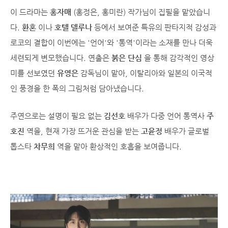
이 드라마는
홍자매
(홍정은, 홍미란) 작가님이 집필을 맡았습니
다.
환혼
이나
호텔 델루나
등에서 보여준 특유의 판타지적 감성과
로코의 결합이 이번에는 '언어'와 '통역'이라는 소재를 만나 더욱
세련되게 변모했습니다. 연출은
붉은 단심
을 통해 감각적인 영상
미를 선보였던
유영은
감독님이 맡아, 이탈리아와 일본의 이국적
인 풍경을 한 폭의 그림처럼 담아냈습니다.
주연으로는 설명이 필요 없는
김선호
배우가 다중 언어 통역사
주
호진
역을, 현재 가장 뜨거운 관심을 받는
고윤정
배우가 글로벌
톱스타
차무희
역을 맡아 환상적인 호흡을 보여줍니다.