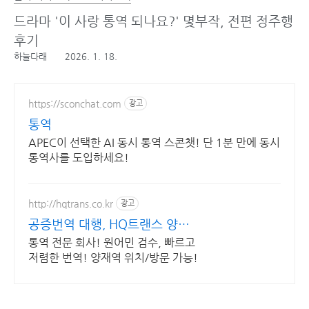
드라마 '이 사랑 통역 되나요?' 몇부작, 전편 정주행
후기
하늘다래
2026. 1. 18.
https://sconchat.com
광고
통역
APEC이 선택한 AI 동시 통역 스콘챗! 단 1분 만에 동시
통역사를 도입하세요!
http://hqtrans.co.kr
광고
공증번역 대행, HQ트랜스 양재
역 6번 출구 방문 가능
통역 전문 회사! 원어민 검수, 빠르고
저렴한 번역! 양재역 위치/방문 가능!