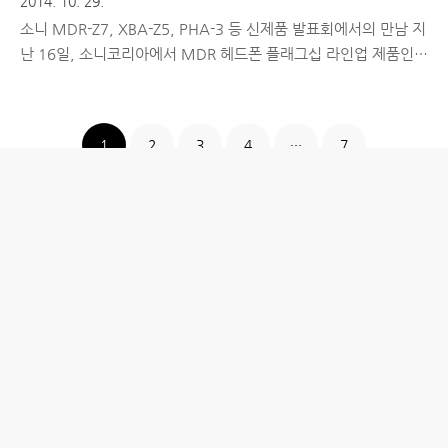
2014. 10. 29.
소니 MDR-Z7, XBA-Z5, PHA-3 등 신제품 발표회에서의 만남 지
난 16일, 소니코리아에서 MDR 헤드폰 플래그십 라인업 제품인
MDR-Z7을 포함해 다양한 헤드폰, 이어폰, 휴대용 앰프 등의 신제
품을 발표하는 현장에 다녀왔습니다. 음향기기 관련 타 브랜드 제
품들은 호불호가 많이 갈리지만, 소니의 음향기기에 대해서는 특
1
2
3
4
···
7
정 장르의 음악만 선호하는 분들을 제외하고는 대부분 높은 평가
를 해주는 좋은 품질의 제품이 많다는 것은 익히 알려져 있습니다.
특히, 소니 헤드폰은 1979년 아웃도어 헤드폰 컨셉으로 출시한
MDR-3를 시작으로, CD퀄리티 레퍼런스 헤드폰 MDR-
CD900ST(1986년), 네츄럴 사운드 헤드폰 MDR-R10(1989년),
SACD 레퍼런스 헤드폰 MDR-SA5000(2004년..
홈
IT제품 리뷰
IT 서비스 리뷰
문화 리뷰
생활필수정보 리뷰
투자 정보
방명록
desigNed by
aPost.kr
관리자