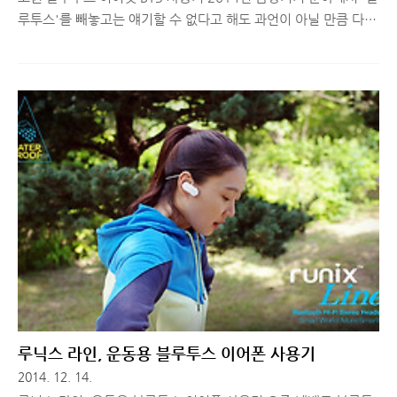
루투스'를 빼놓고는 얘기할 수 없다고 해도 과언이 아닐 만큼 다양
한 기기들이 출시되었습니다. 코원 블루투스 이어셋 BT3 또한 이
런 흐름에 발맞춰 출시한 제품 중 하나인데요. 국내 음향기기 브랜
드의 오랜 명가 중 하나인 코원에서 출시한 제품이라는 것 하나만
으로도 음질과 성능에 대해서는 사용해보기 전부터 어느 정도 확
신을 줬지만, 기존 블루투스 이어폰, 헤드셋들에서 나타나는 공통
적인 문제점을 과연 이 제품은 어느 정도 커버했을지 궁금해서 요
목조목 따져 봤습니다. 2015년 첫 음향기기 리뷰로 준비한 코원
블루투스 이어셋 BT3 사용기, 함께 보실까요? ^^ 여태까지 봤던
블루투스 음향기기와는 디자인부터 다르다!작년 한 해동안 넥밴드
형 블루..
루닉스 라인, 운동용 블루투스 이어폰 사용기
2014. 12. 14.