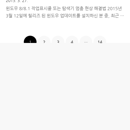
2015. 3. 27.
윈도우 8/8.1 작업표시줄 또는 탐색기 멈춤 현상 해결법 2015년
3월 12일에 릴리즈 된 윈도우 업데이트를 설치하신 분 중, 최근 작
업표시줄이나 탐색기를 클릭하면 순간적으로 멈춤 현상(hang)이
발생해 불편함을 겪은 분들이 있을 것으로 예상됩니다. 저도 그 중
하나였는데, 갑자기 멈추고 한동안 작업을 못하는 상황이 되어, 여
1
2
3
4
···
14
기저기 기사화 되었던 SSD 속도 저하 문제인지도 찾아보고, 바이
러스나 악성코드 문제인지도 찾아보곤 했으나.. 아무리 생각해봐
도 갑자기 그러는게 다른 요인이 있는 듯 하여 마이크로소프트 사
이트를 좀 뒤적거려봤습니다. 결과는 최근 릴리즈 된 윈도우 업데
이트가 Korean IME와 충돌하는 문제로 판단하고 있다고 합니다.
(확실히 밝혀진 것은 아님) 요즘들어 윈도우 업데이트를 하면 ..
홈
IT제품 리뷰
IT 서비스 리뷰
문화 리뷰
생활필수정보 리뷰
투자 정보
방명록
desigNed by
aPost.kr
관리자