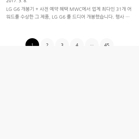
2017. 3. 8.
LG G6 개봉기 + 사전 예약 혜택 MWC에서 업계 최다인 31개 어
워드를 수상한 그 제품, LG G6 를 드디어 개봉했습니다. 행사 영
상과 다양한 기사들을 보면서 다양한 이유로 기대감이 컸는데, 개
봉기를 시작으로 하나씩 꼼꼼히 살펴보려고 합니다. 차원이 다른
풀비전(FullVision) 디스플레이작년 LG G5가 출시되면서 LG전자
1
2
3
4
···
45
가 내세운 전략은 'Play more'였습니다. 이번 LG G6의 'Play'는
어떤 영역일까요? 바로 '디스플레이' 입니다. 스마트폰 최초 18:9
화면비의 디스플레이를 탑재해 보다 더 많이 보고 즐길 수 있도록
흔히 말하는 '혁신'을 일으켰습니다. [LG G6 디스플레이 스펙] -
크기 : 71.9 x 148.9 x 7.9mm - 해상도 : 1,440 x 2,560 (5..
홈
IT제품 리뷰
IT 서비스 리뷰
문화 리뷰
생활필수정보 리뷰
투자 정보
방명록
desigNed by
aPost.kr
관리자