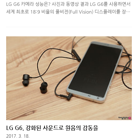
LG G6 카메라 성능은? 사진과 동영상 결과 LG G6를 사용하면서
세계 최초로 18:9 비율의 풀비전(Full Vision) 디스플레이를 장착
한 것이 스마트폰 사용 패턴에 어떤 변화를 가져다줄 지, 그리고
이 화면 비율이 카메라 촬영에는 어떤 영향을 줄 지 여러모로 궁금
했었습니다. 1,440x2,880 해상도로 촬영된 사진과 영상이 다른
기기에서 어떻게 보일지, 기존 QHD LCD보다 높은 564PPI를 채
용해 QHD+라고 불리는 디스플레이에서 촬영 결과물들을 어떻게
보여줄지, 카메라 성능은 어느 정도 수준인지.. 생각해볼 수 있는
것들이 참 많았는데요. 오늘은 LG G6를 사용하면서 가장 유용했
던 기능 몇 가지와 리사이징만 거친 무보정 결과물을 공유해드리
는 리뷰를 준비했습니다. LG G6 카메라 성..
LG G6, 강화된 사운드로 원음의 감동을
2017. 3. 18.