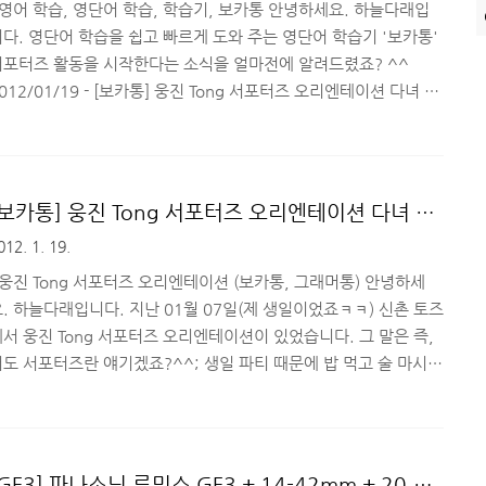
버스에서도 가끔 발음 연습을..
영어 학습, 영단어 학습, 학습기, 보카통 안녕하세요. 하늘다래입
다. 영단어 학습을 쉽고 빠르게 도와 주는 영단어 학습기 '보카통'
서포터즈 활동을 시작한다는 소식을 얼마전에 알려드렸죠? ^^
012/01/19 - [보카통] 웅진 Tong 서포터즈 오리엔테이션 다녀 왔
습니다. (보카통 서포터즈) 보카통은 영어 단어 학습을 초등학생 부
터 중/고등학생까지 수준별 학습이 가능하고 빠르고 쉽게 영단어를
울 수 있도록 도와 줄 수 있는 영단어 학습기 입니다. 오늘은 간단
한 제품 개봉기와 기본적인 기능에 대해서 간략하게 설명해드리려고
[보카통] 웅진 Tong 서포터즈 오리엔테이션 다녀 왔
니다. 따라오시죠~! ^^ 보카통 제품 박스 전면입니다. 검정색 박
습니다. (보카통 서포터즈)
012. 1. 19.
스인데 조명 때문에 푸른빛으로 나와버렸네요^^; 박스에는 VOCA
ong 이라고 새겨져 있고, 연결 부위에..
웅진 Tong 서포터즈 오리엔테이션 (보카통, 그래머통) 안녕하세
. 하늘다래입니다. 지난 01월 07일(제 생일이었죠ㅋㅋ) 신촌 토즈
서 웅진 Tong 서포터즈 오리엔테이션이 있었습니다. 그 말은 즉,
저도 서포터즈란 얘기겠죠?^^; 생일 파티 때문에 밥 먹고 술 마시고
보드게임방에서 논다고 새벽까지 신촌에 있다가 잠시 집에서 잠만자
고 나온터라 멍~한 상태로 참석을 했습니다. 원래 카페 운영진 모임
 신촌 토즈에서 몇 번 했던터라 왠지 모를 추억에 잠겼다죠. ^^
요즘 다들 바빠서 카페 운영진 모임을 잘 못하고 있다보니..) 오리엔
[GF3] 파나소닉 루믹스 GF3 + 14-42mm + 20.7