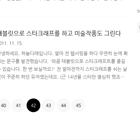
다. 아이폰4S에서도 겸용으로 사용가능하구요. ^^소개해드릴 아이
s
폰4/4S 케이스의 디자인은 데이비드 베컴, 브리트니 스피어스, 마돈
나, 제시카 알바와 같은 세계적인 스타들이 사용하고 가수 보아,
S501, 이민우 등이 즐겨 사용하며, 아이비가 2005년 국내 모델로
태블릿으로 스타크래프를 하고 미술작품도 그린다
동하기도 했던 에드 하디(Ed Hardy) 입니다.에드 하디(Ed
011. 11. 15.
ardy)는 동양적인 느낌의 신비스러운 문양을 사용, 해골, 타이거
등의 문양으로 헐리웃스타들을 비롯해 세계적으로 많은 마..
안녕하세요. 하늘다래입니다. 얼마 전 웹서핑을 하다 우연히 눈에 확
띄는 문구를 발견했습니다. '와콤 태블릿으로 스타크래프트를 즐길
 있습니다. 한 번 보실까요?' 전 얼마전까지 스타크래프를 쉬는 날
이 꾸준히 하던 유저였는데요. (근 14년을 스타만 열심히 했죠
_=) 그러다 보니 자연스레 '스타크래프트' 란 단어에 흥미가 생기
 얼마전 베타뉴스 IT 페스티발 행사에서 눈에 띄던 제품 중 하나였
던 와콤 태블릿 제품으로 게임을 한다니 너무 신기해서 동영상을 클
40
41
42
43
44
45
해봤습니다. ^^ ▲ starcraft 2 ii intuos3 wacom zerg 란 제목
의 와콤 태블릿으로 스타크래프트 즐기는 영상 저처럼 스타 한 게임
에 만 번 이상 마우스와 키보드를 두드리는 분들에게는 이 영상이 답
하게 느껴질 수 있으나..