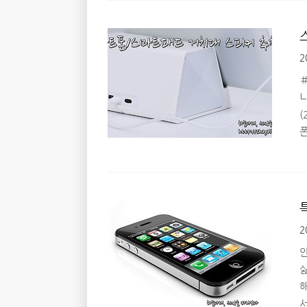
2
ㅠ
(
2
려