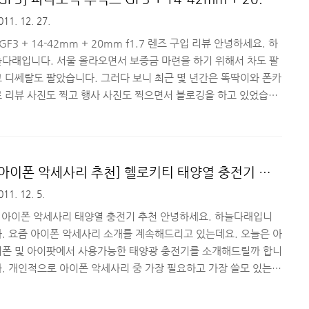
이션 일정은 오후 02시 30분부터 05시까지 이어졌습니다. 좀 빨
구입했습니다. (LUMIX GF3)
011. 12. 27.
리 도착한 편이었는데, 이미 많은 분들이 참석하고 계셨고 웅진 관계
 분들은 이것저것 준비한다고 분주 ..
GF3 + 14-42mm + 20mm f1.7 렌즈 구입 리뷰 안녕하세요. 하
늘다래입니다. 서울 올라오면서 보증금 마련을 하기 위해서 차도 팔
고 디쎄랄도 팔았습니다. 그러다 보니 최근 몇 년간은 똑딱이와 폰카
로 리뷰 사진도 찍고 행사 사진도 찍으면서 블로깅을 하고 있었습니
다. 아시는 분들은 아시다시피, 제가 IT/디지털기기/생활용품 관련
리뷰를 자주 쓰다 보니 기업이나 여러 업체에서 제품을 제공받고 홍
 의뢰를 많이 하는 편입니다. 5년 정도(쉬는 시간도 많았지만;;) 블
로그를 운영하다보니 글을 잘 쓰는건 자신 있는데, 사진을 매번 똑딱
[아이폰 악세사리 추천] 헬로키티 태양열 충전기 강
이와 스맛폰카로 찍다보니..스스로가 불만족스럽더라구요^^;; 그래
추! + 오픈 기념 이벤트 소식
011. 12. 5.
 DSLR 구입을 고려했다가 매일 카메라를 휴대해야 할 상황이 많
다보니, 휴대성을 고려해서 미러리스 카..
# 아이폰 악세사리 태양열 충전기 추천 안녕하세요. 하늘다래입니
다. 요즘 아이폰 악세사리 소개를 계속해드리고 있는데요. 오늘은 아
이폰 및 아이팟에서 사용가능한 태양광 충전기를 소개해드릴까 합니
다. 개인적으로 아이폰 악세사리 중 가장 필요하고 가장 쓸모 있는
제품이라고 생각합니다. ^^ 아이폰, 아이패드 등의 각 종 스마트기
기를 사용하다보면 배터리가 오래가지 않아서 정말 필요로 할 때, 연