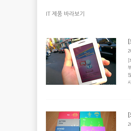
IT 제품 바라보기
2
[
많
정
2
을