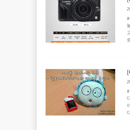
테
2
자
#
보
2
서