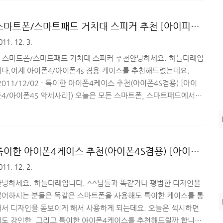
락 두절 상태가 되어버리는 경우가 종종 있는데요. 저는 길거리를 가
거나 일을 할 때에도 아이디어가 떠오르게 만들어주는 것들은 죄다
스마트폰/스마트패드 거치대 스피커 추천 [아이피트
찍어두는 습관이 있는데, 안그래도 배터리 시간이 짧은 디자이어HD
2 스마트폰&스마트패드 스피커]
011. 12. 3.
는 동영상이랑 사진 촬영 몇 번만 해도 배터리가 훅 떨어져버립니다
_ㅠ 저처럼 배터리 조루현상(?) 때문에 고생하셨던 분들은..
＃스마트폰/스마트패드 거치대 스피커 추천안녕하세요. 하늘다래입
니다.어제 아이폰4/아이폰4s 겸용 케이스를 추천해드렸는데요.
2011/12/02 - 특이한 아이폰4케이스 추천(아이폰4S겸용) [아이
폰4/아이폰4S 악세사리]) 오늘은 모든 스마트폰, 스마트패드에서
사용 가능한 악세사리를 추천해드리려고 합니다. 일반적으로 스마
트폰/스마트패드에서 이어폰으로 소리를 듣는 경우가 대부분인데,
집에서 편하게 사용 할 때는 외부 스피커로 들을 때도 있습니다. 하
지만 이 때마다 내장 스피커의 출력이나 음질이 좋지 않아 불만족스
특이한 아이폰4케이스 추천(아이폰4S겸용) [아이폰
러울 때가 있는데요. 이런 불만을 해결해 줄 수 있는 거치대 스피커
4/아이폰4S 악세사리]
011. 12. 2.
를 추천해 드리려고 합니다. ^^이번에 아이피트2 스마트폰&스마트
패드 거치대 스피커를 체험해 볼 수 있는 기회가 되서 리뷰 작성하
안녕하세요. 하늘다래입니다. ^^남들과 똑같거나 평범한 디자인을
..
싫어하시는 분들은 똑같은 스마트폰을 사용해도 특이한 케이스를 통
해서 디자인을 돋보이게 해서 사용하게 되는데요. 오늘은 섹시하면
서도 강인한, 그리고 특이한 아이폰4케이스를 추천해드릴까 합니