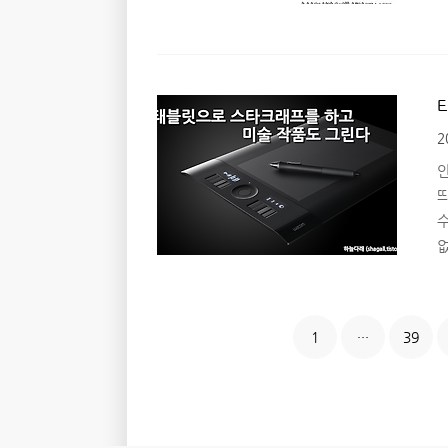
S
활
2
H
수
없
=
고
1
···
39
릭
답