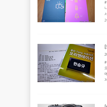
#
니
2
외
합
2
T
#
요
에
을
(