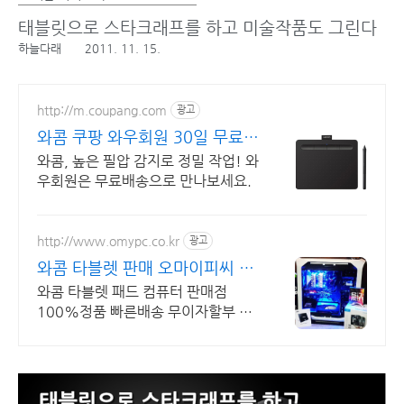
태블릿으로 스타크래프를 하고 미술작품도 그린다
하늘다래
2011. 11. 15.
http://m.coupang.com
광고
와콤 쿠팡 와우회원 30일 무료반
품
와콤, 높은 필압 감지로 정밀 작업! 와
우회원은 무료배송으로 만나보세요.
http://www.omypc.co.kr
광고
와콤 타블렛 판매 오마이피씨 믿
을수 있는 24년차 쇼핑몰
와콤 타블렛 패드 컴퓨터 판매점
100%정품 빠른배송 무이자할부 할
인 이벤트행사