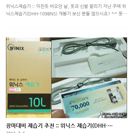
위닉스제습기 :: 미친듯 비오던 날, 옷과 신발 말리기 지난 주에 위
닉스제습기(DHH-109BNS) 개봉기 보신 분들 많으시죠? ^^ 못보
신 분들은 아래 링크 먼저 보시구요! 2012/07/06 - 장마대비 제
습기 추천 :: 위닉스 제습기(DHH-107BPS) 개봉기 '장마대비 제
습기 추천' 이라고 글을 쓰기 시작해놓고, 제습기 개봉기만 덜렁
써놔서 오늘은 실제로 어느정도 효과가 있는지 알려드리려고 합니
다. ^^ 제습기 있어봐야 뭐가 좋겠어.. 라고 생각하시는 분들 짧은
글이지만 주의깊게 봐주세요^^ 지난 주, 평소 친하게 지내는 팀원
분들이랑 저녁으로 낙지볶음을 먹었는데, 밥만 먹고 나와서 다들
아쉬워하는 눈치라 술 한 잔 하게 되었습니다. 비오던 날이라 사케
를 마시며, 왠지 모를 분위기에 취해 다들 아..
장마대비 제습기 추천 :: 위닉스 제습기(DHH-
107BPS) 개봉기