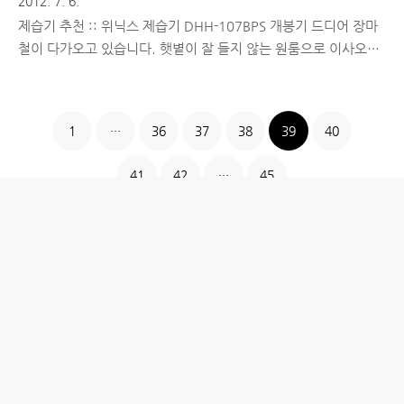
2012. 7. 6.
제습기 추천 :: 위닉스 제습기 DHH-107BPS 개봉기 드디어 장마
철이 다가오고 있습니다. 햇볕이 잘 들지 않는 원룸으로 이사오고
첫 장마철이라 가장 고민되는 것은 다름 아닌 '습기'였습니다. 제
습기를 사용하면 좋다고 듣긴 했지만, 전기요금이 얼마나 나올지
확실치가 않아 결정을 못하고 있었습니다. 전기요금이 정액제라
1
···
36
37
38
39
40
에어컨을 맘껏 틀고 생활했던 이전 원룸이 그립긴 하지만, 그렇다
고 다시 이사갈 순 없으므로 장마철의 습기를 이겨내기 위해 전기
41
42
···
45
효율이 좋고, 성능이 좋은 제습기를 여기저기 알아보고 있었습니
다. 그러던 중, 아이후기닷컴에서 진행하는 제습기 체험단을 발견
하고 낼름 신청했는데, 위니아 제습기(DHH-107BPS) 제품의 리
뷰어로 선정이 되어 이번 주부터 사용하고 있습니다. 중간에
DHH-109B..
홈
IT제품 리뷰
IT 서비스 리뷰
문화 리뷰
생활필수정보 리뷰
투자 정보
방명록