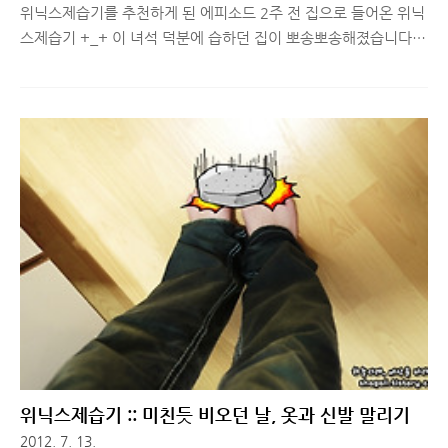
위닉스제습기를 추천하게 된 에피소드 2주 전 집으로 들어온 위닉
스제습기 +_+ 이 녀석 덕분에 습하던 집이 뽀송뽀송해졌습니다.
지난 번에도 말씀드렸지만, 집이 북향에 바람도 잘 통하지 않아 습
한 곳이다보니 절 힘겹게 했던 에피소드가 있습니다. 이사오기 전
엔 워낙 볕이 잘 들어오던 집이라 곰팡이랑 싸워본적이 없는데(목
욕탕에 붉은 곰팡이랑은 싸워봤네요=_=) 이사오고 나서 두 달 만
에 집이 곰팡이 천국이 된 적이 있습니다. 장마철도 아니고 봄철이
었는데 말이죠. 스마트폰으로 찍은 불과 3개월 전 집안 모습입니
다. 이사 오면서 나무 책장을 새로 구입을 해서 들여놨었는데, 언
제부터인지 컴퓨터를 하고 있으면 곰팡이 냄새가 나고 잔기침이
자꾸 나더군요. 책꽂이에도 흰색 곰팡이가 생기기 시작하길래 뭔
가 이상하다 싶어서..
위닉스제습기 :: 미친듯 비오던 날, 옷과 신발 말리기
2012. 7. 13.