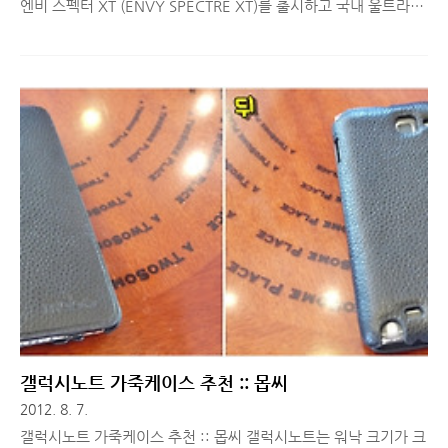
엔비 스펙터 XT (ENVY SPECTRE XT)를 출시하고 국내 울트라북
시장에 문을 두드리고 있는데요. 엔비 스펙터 XT 제품을 테스트해
볼 기회가 닿아 지난 주부터 시작하여 엔비 스펙터 XT 개봉기 및
외형편 및 활용편을 리뷰했습니다. 오늘은 하드웨어 스펙 및 성능
에 대해서 리뷰하게 되는데요. 울트라북 성능이 어느정도 좋은지
궁금하셨던 분들께 좋은 정보가 되었으면 합니다. ^^ ■ HP울트
라북 엔비 스펙터 XT - 제품사양 HP 프리미엄 울트라북 엔비 스펙
터 XT는 인텔이 새롭게 출시한 아이비브릿지 저전압 코어 i7
3517U 프로세서를 탑재하고 있습니다. 이 프로세서는 초경량/초
슬림 노트북에 탑재되는 상위 버전 프로세서입니다. i..
갤럭시노트 가죽케이스 추천 :: 몹씨
2012. 8. 7.
갤럭시노트 가죽케이스 추천 :: 몹씨 갤럭시노트는 워낙 크기가 크