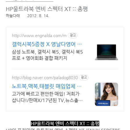
HP울트라북 엔비 스펙터 XT :: 총평
하늘다래
2012. 8. 14.
http://www.engnalda.com/m
광고
갤럭시북5증정 X 영날다영어 삼
성 갤럭시북5 프로 신제품
삼성 노트북, 갤럭시 북5, 갤럭시 북5
프로 + 영어회화 결합 패키지
http://blog.naver.com/paladog8030
광고
노트북,맥북,태블릿 매입업체 고
가 매입 회사
고가에 빠르고 편안한 매입! 저희가
삽니다!/판매X/17년된 TV,뉴스출현
업체! 저희가 고객님의 노트북/맥북/
태블릿PC(2015년식이후)를 삽니
다!매입해요/판매X
HP울트라북 엔비 스펙터 XT :: 총평