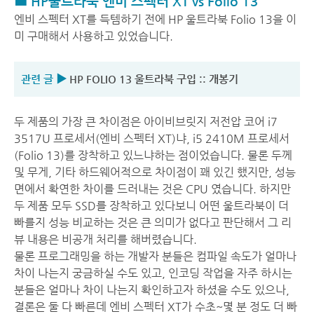
■ HP울트라북 엔비 스펙터 XT vs Folio 13
엔비 스펙터 XT를 득템하기 전에 HP 울트라북 Folio 13을 이
미 구매해서 사용하고 있었습니다.
관련 글 ▶
HP FOLIO 13 울트라북 구입 :: 개봉기
두 제품의 가장 큰 차이점은 아이비브릿지 저전압 코어 i7
3517U 프로세서(엔비 스펙터 XT)냐, i5 2410M 프로세서
(Folio 13)를 장착하고 있느냐하는 점이었습니다. 물론 두께
및 무게, 기타 하드웨어적으로 차이점이 꽤 있긴 했지만, 성능
면에서 확연한 차이를 드러내는 것은 CPU 였습니다. 하지만
두 제품 모두 SSD를 장착하고 있다보니 어떤 울트라북이 더
빠를지 성능 비교하는 것은 큰 의미가 없다고 판단해서 그 리
뷰 내용은 비공개 처리를 해버렸습니다.
물론 프로그래밍을 하는 개발자 분들은 컴파일 속도가 얼마나
차이 나는지 궁금하실 수도 있고, 인코딩 작업을 자주 하시는
분들은 얼마나 차이 나는지 확인하고자 하셨을 수도 있으나,
결론은 둘 다 빠른데 엔비 스펙터 XT가 수초~몇 분 정도 더 빠