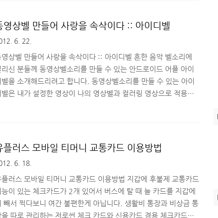
는 것인데요! 문자 또는 카카오톡과 같은 스마트폰 어플로 바로 전송
이 가능하니 보내는 사람도 받는 사람도 편리해서 자주 애용하게 됩
동영상벨 만들어 사랑을 속삭이다 :: 아이디벨
다. ^^ 오늘은 이런 모바일 청첩장/초대장을 쉽고 편하게 만들 수
012. 6. 22.
있으면서 전문 디자이너가 만들어 예쁘고 세련된 또는 귀엽고 깜찍
한 디자인의 모바일 청첩장/초대장을 만들 수 있는 곳을 소개해드
동영상벨 만들어 사랑을 속삭이다 :: 아이디벨 흔한 음악 벨소리에
..
질리신 분들께 동영상벨소리를 만들 수 있는 안드로이드 어플 아이
디벨을 소개해드리려고 합니다. 동영상벨소리를 만들 수 있는 아이
디벨은 내가 설정한 영상이 나의 영상벨과 컬러링 영상으로 적용되
고, 친구에게 전화할 때 친구의 영상벨로 내가 설정한 영상이 전달됩
니다. 그럼, 간단히 살펴볼까요? 동영상벨을 만들 수 있는 안드로이
드 어플 아이디벨은 뮤비벨, 영화벨, 테마벨 카테고리로 콘텐츠가 꽤
많이 제공되고 있습니다. 느낌있는 영상들이 꽤 많습니다. 이 중에
유플러스 모바일 티머니 교통카드 이용방법
'생일축하' 테마벨 잠시 들어 보실까요? 사랑하는 사람에게 이벤트
012. 6. 18.
로 불러줄 만한 애교 넘치는 동영상이죠 +_+ 저렇게 귀여운 목소리
 생일 축하해준다면 정말 사랑스러울 것 같아요. 물론 저런 ..
유플러스 모바일 티머니 교통카드 이용방법 지갑에 후불제 교통카드
기능이 있는 체크카드가 2개 있어서 버스에 탈 때 늘 카드를 지갑에
서 빼서 찍다보니 여간 불편한게 아닙니다. 생활비 통장과 비상금 통
장을 따로 관리하는 저로썬 체크 카드와 신용카드 겸용 체크카드가