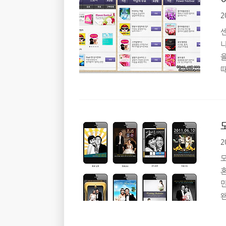
려
2
P
이
나
^
있
2
^