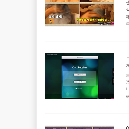
재
센
고
임
2
클
용
W
수