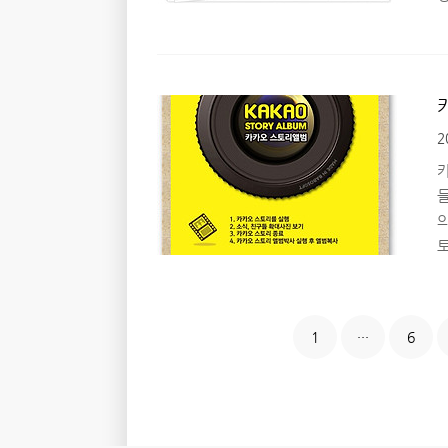
2
플
1
···
6
능
용