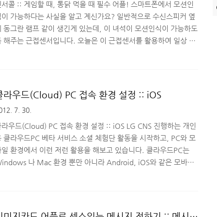
능, 관심사를 등록할 수 있습니다. 주로 많이 ..
서콜 :: 게임할 때, 통닭 먹을 때 필수 어플! 스마트폰에서 모션인
식이 가능하다는 사실을 알고 계신가요? 일반적으로 수신스피커 옆
에 동그란 램프 같이 생긴게 있는데, 이 녀석이 모션인식이 가능하도
록 해주는 근접센서입니다. 오늘은 이 근접센서를 활용하여 일상 생
활에서 매우 유용하게 쓸 수 있는 안드로이드 어플을 소개해드리려
 합니다. 먼저 아래 에피소드 한 번 보시죠. ^^ ■ 에피소드 1. 게
 중 전화 올 때 게임을 열심히 하고 있는 A군은 전화가 왔음에도 1
킬을 더 하기 위해서 전화를 받지 않고 게임에 집중합니다. 하지만
클라우드(Cloud) PC 접속 환경 설정 :: iOS
끊기지 않고 계속해서 울려대는 전화에 무슨 급한일인가 싶어서 화
012. 7. 30.
면에서 잠시 눈을 떼고 전화기를 바라봅니다. 화면을 드래그하여 전
화를 받으려 했으나 늦게 받아서 전화는 끊어지고 화..
라우드(Cloud) PC 접속 환경 설정 :: iOS LG CNS 진행하는 개인
 클라우드PC 베타 서비스 소셜 체험단 활동을 시작하고, PC와 모
바일 환경에서 이런 저런 활용을 해보고 있습니다. 클라우드PC는
indows 나 Mac 환경 뿐만 아니라 Android, iOS와 같은 모바일
환경에서도 사용할 수 있는 클라우드 서비스로 인터넷 연결만 가능
한 곳이라면, 언제어디서든 내가 작업하던 환경 그대로 PC를 사용할
 있습니다. 오늘은 모바일 환경, 그 중에서도 iOS 환경에서 클라우
드PC를 사용하기 위해 접속 환경 설정하는 방법을 간단히 설명드리
이미지카드 어플로 센스있는 메시지 전하기 :: 메시지