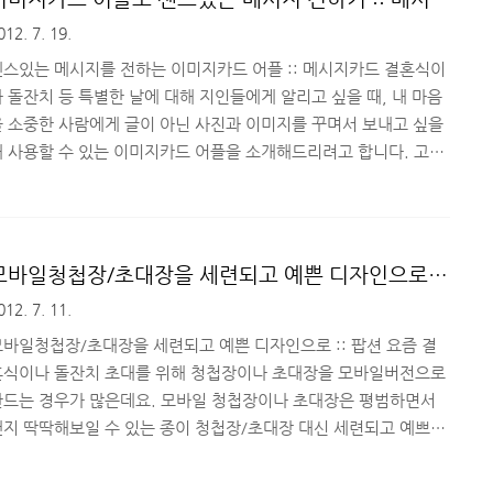
고 합니다. ■ 클라우드PC 접속 환경 환경 설정 :: iOS 클라우드
카드
012. 7. 19.
C 베타서비스에 접속하기 위해서는 Citrix Receiver 애플리케이션
 먼저..
센스있는 메시지를 전하는 이미지카드 어플 :: 메시지카드 결혼식이
 돌잔치 등 특별한 날에 대해 지인들에게 알리고 싶을 때, 내 마음
을 소중한 사람에게 글이 아닌 사진과 이미지를 꾸며서 보내고 싶을
때 사용할 수 있는 이미지카드 어플을 소개해드리려고 합니다. 고퀄
리티의 무료 이미지를 제공해주는 어플이니 같이 한 번 살펴보시죠.
^ '여친이 화났는데 어떻게 풀어주지?', '피곤한 월요일에 힘낼 수
도록 특별한 메시지 보낼 방법 없을까?', '감사한 사람에게 좀 더
센스있게 표현할 수 있는 방법이 없을까?' 위와 같은 고민은 누구나
모바일청첩장/초대장을 세련되고 예쁜 디자인으로 ::
한 번쯤은 하게 됩니다. 이럴 때 어플을 사용하면 남들과 다른 독특
팝션
012. 7. 11.
하면서 센스있는 메시지를 전할 수 있습니다. 기능을 살펴볼까요?
^ ■ 이미지카드 어플 기능 메시지카드는 ..
모바일청첩장/초대장을 세련되고 예쁜 디자인으로 :: 팝션 요즘 결
혼식이나 돌잔치 초대를 위해 청첩장이나 초대장을 모바일버전으로
만드는 경우가 많은데요. 모바일 청첩장이나 초대장은 평범하면서
왠지 딱딱해보일 수 있는 종이 청첩장/초대장 대신 세련되고 예쁘면
서 귀여운 디자인으로 꾸밀 수 있어서 요즘 많이들 사용하고 있죠^^
또한 모바일청첩장이나 초대장의 가장 큰 장점은 간단하고 편리하다