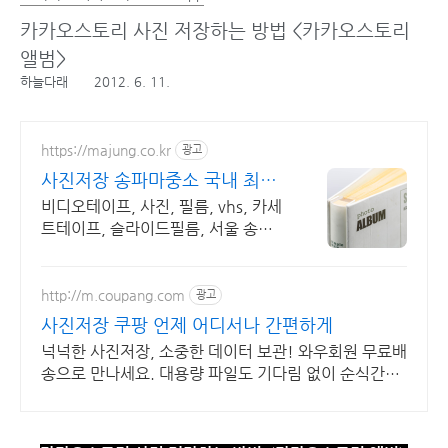
카카오스토리 사진 저장하는 방법 <카카오스토리
앨범>
하늘다래
2012. 6. 11.
https://majung.co.kr
광고
사진저장 송파마중소 국내 최대
규모, 디지털변환
비디오테이프, 사진, 필름, vhs, 카세
트테이프, 슬라이드필름, 서울 송파
비디오테이프, 사진, 필름, CD, 각종
보지 못하고 있는 옛날 소장자료 디지
털화
http://m.coupang.com
광고
사진저장 쿠팡 언제 어디서나 간편하게
넉넉한 사진저장, 소중한 데이터 보관! 와우회원 무료배
송으로 만나세요. 대용량 파일도 기다림 없이 순식간에!
로켓배송으로 바로 경험하세요.