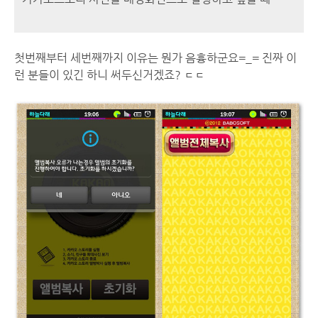
첫번째부터 세번째까지 이유는 뭔가 음흉하군요=_= 진짜 이
런 분들이 있긴 하니 써두신거겠죠? ㄷㄷ