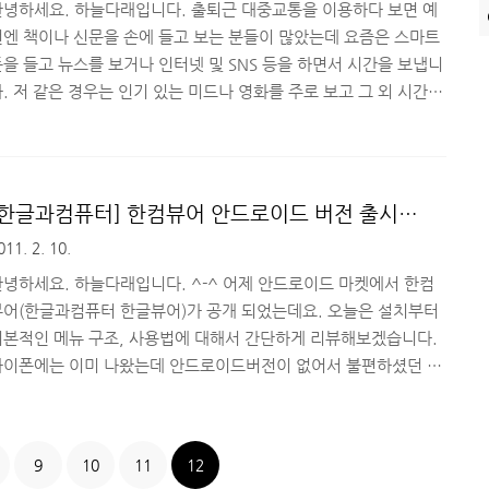
이드' 우선 적용이랍니다. ^^; 우선 적용 신청..
안녕하세요. 하늘다래입니다. 출퇴근 대중교통을 이용하다 보면 예
전엔 책이나 신문을 손에 들고 보는 분들이 많았는데 요즘은 스마트
을 들고 뉴스를 보거나 인터넷 및 SNS 등을 하면서 시간을 보냅니
. 저 같은 경우는 인기 있는 미드나 영화를 주로 보고 그 외 시간은
료로 제공되는 epub 도서(ebook) 을 보거나 온라인 서점에서 구
한 이북(ebook) 을 많이 보는데요. 저는 안드로이드 기반 스마트
(Desire HD)을 사용하는지라 이북(ebook)뷰어로 한글과컴퓨터
서 개발한 한컴 리드온(ReadON)을 사용합니다. 초기 버전부터
[한글과컴퓨터] 한컴뷰어 안드로이드 버전 출시
용 중인데, 오늘 날짜로 1.1.5 버전 업데이트가 있어서 소개하고
v1.0)
011. 2. 10.
 합니다. (이벤트도 있어요^^) ▲ 한컴 리드온(ReadON) 1.1.5
전 1. 한컴 리드..
안녕하세요. 하늘다래입니다. ^-^ 어제 안드로이드 마켓에서 한컴
뷰어(한글과컴퓨터 한글뷰어)가 공개 되었는데요. 오늘은 설치부터
기본적인 메뉴 구조, 사용법에 대해서 간단하게 리뷰해보겠습니다.
아이폰에는 이미 나왔는데 안드로이드버전이 없어서 불편하셨던 분
께 좋은 정보가 되길 바랍니다. ^^ 1. 다운로드 및 설치 한글뷰어
는 안드로이드마켓에서 '한컴' 을 입력하면 검색이 됩니다. 다운로
드 받으셔서 설치 하시면 간단하게 끝이죠^^ 검색어 입력조차 귀찮
9
10
11
12
신 분들을 위해 QR 코드를 준비했습니다. QR 코드 인식 어플을