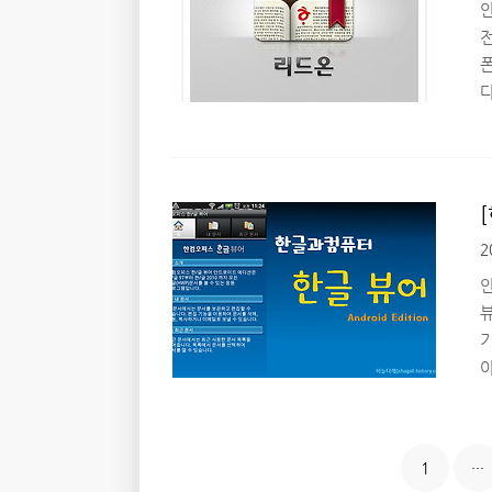
로
폰
다
무
매
폰
에
사
(
2
자
버
들
1
···
으