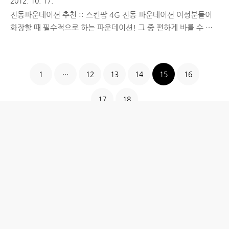
2012. 10. 17.
진동파운데이션 추천 :: 스킨팜 4G 진동 파운데이션 여성분들이
화장할 때 필수적으로 하는 파운데이션! 그 중 편하게 바를 수 있
는 진동 파운데이션이 요즘 인기가 많아지고 있는데요. 얼마 전 스
킨팜 4G 진동 파운데이션기를 득템했습니다. 리뷰를 작성하려고
하니, 시커먼 남자가 쓰는 것보다 여성분이 작성하는게 좋을 것 같
1
···
12
13
14
15
16
아 제 블로그를 통해 몇 번 화장품 모델이 되어준 회사 동료에게 선
물하고 리뷰를 부탁했습니다. 저보단 여성분의 리뷰가 훨씬 도움
17
18
이 되겠죠? ^^ 아래 내용부터는 회사 동료가 직접 사용하고 작성
한 리뷰 전문을 그대로 가져왔습니다. 특정 제품이나 서비스에 대
해서 업체에서 제공해주는 글과 사진을 활용해서 써보니 좋더라,
가보니 좋더라라는 형식으로 글 쓰는 분들이 많은걸로 알고 있는
데, 제 블로그..
홈
IT제품 리뷰
IT 서비스 리뷰
문화 리뷰
생활필수정보 리뷰
투자 정보
방명록