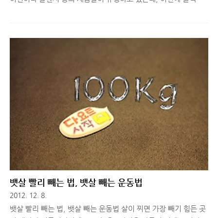
드, 화이트헤드 제거에 적겨인 스킨팜 4G 진동 클렌져를 득템하게
되어, 화장품 리뷰 모델이 되어주는 회사 동료에게 선물로 주고 제
품이 어떤지 평가를 부탁했습니다. 제 블로그에 있는 화장품 관련
리뷰들 몇 개 보시면 어떤 분인지 알 수 있다는! 그럼, 그 분이 직
접 사용해보고 평가하신 스킨팜 4G 진동 클렌져 제품은 어떤지 같
이 보실까요? ^^ ■ 스킨팜 4G 진동 클렌져 요즘 부쩍 추워진 날
씨, 찬 바람 탓인지 참 건조하죠? 아무리 꼼꼼히 세안하고 보습을
해도 얼굴에 각질이 우수수 생성되는 때인데요. 얼마 전 직장 동료
에게 진동 파운데이션기를 선물 받아 잘 쓰고 있었는데, 고맙게
도..
뱃살 빨리 빼는 법, 뱃살 빼는 운동법
2012. 12. 8.
뱃살 빨리 빼는 법, 뱃살 빼는 운동법 살이 찌면 가장 빼기 힘든 곳