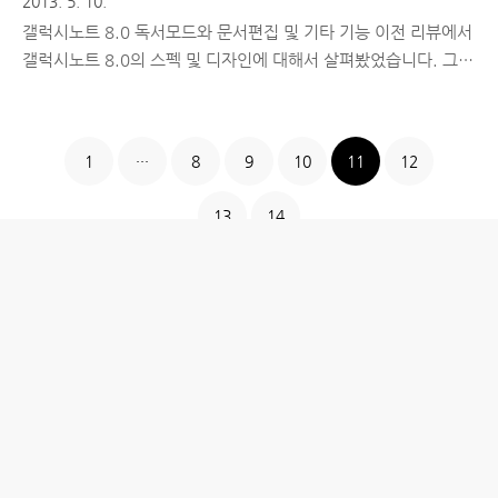
2013. 5. 10.
갤럭시노트 8.0 독서모드와 문서편집 및 기타 기능 이전 리뷰에서
갤럭시노트 8.0의 스펙 및 디자인에 대해서 살펴봤었습니다. 그것
만으로 갤럭시노트 8.0과 아이패드 미니 중 어떤 제품을 구매할지
결정을 내리는데 큰 도움이 안되었을 수도 있으나 혹여 이 제품과
비교해서 이건 어떤가요? 저건 어떤가요? 라는 형태로 질문을 해
1
···
8
9
10
11
12
주시면 제가 사용해본 주관적인 의견을 알려드리도록 하겠습니다
:) 이전글 ▶ 갤럭시노트 8.0 디자인과 그립감은 어떨까? 오늘은
13
14
기존 포스팅에서 잠깐 소개했던 갤럭시노트 8.0의 독서모드와 다
양한 문서편집 도구로써의 활용하는 방법 대해서도 간단히 소개하
는 시간을 가져보겠습니다. ■ 갤럭시노트 8.0에 추가된 독서모드
는 어떤 것일까? 저는 매일 출퇴근할 때 갤럭시노트2나 크레마터
치를 갖고..
홈
IT제품 리뷰
IT 서비스 리뷰
문화 리뷰
생활필수정보 리뷰
투자 정보
방명록