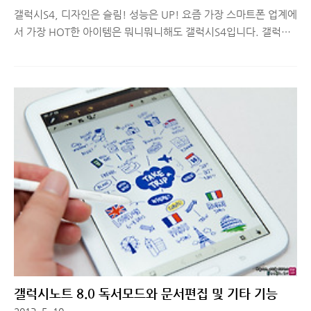
갤럭시S4, 디자인은 슬림! 성능은 UP! 요즘 가장 스마트폰 업계에
서 가장 HOT한 아이템은 뭐니뭐니해도 갤럭시S4입니다. 갤럭시S
시리즈와 갤럭시노트 시리즈가 출시될 때마다 전세계적으로 많은
유저들이 새로운 디자인과 성능에 대해서 많은 관심을 보이고 있
는데, 이번 갤럭시S4의 디자인과 성능은 어느정도 업그레이드 되
었는지 궁금해하시는 분들이 많을 것이라 예상됩니다. 오늘은 갤
럭시S4의 디자인과 풀HD 슈퍼아몰레드 화면, 그리고 8개의 두뇌
라고 불리는 국내최초 엑시노스 5 옥타 프로세서의 성능에 대해
간단히 소개해보도록 하겠습니다. ■ 갤럭시S4의 디자인 컨셉은
초슬림! 구성품은 친환경! 2개월 전, 출시전 미리 만나본 갤럭시
S4의 디자인에 대해 간략하게 리뷰해드린 적이 있었는데요. 실제
제품 구성이 어..
갤럭시노트 8.0 독서모드와 문서편집 및 기타 기능