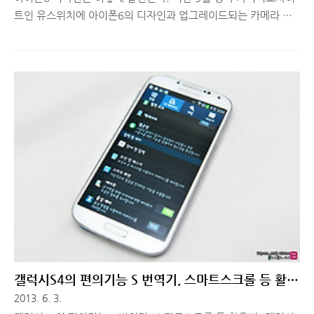
트인 유스위치에 아이폰6의 디자인과 업그레이드되는 카메라 성
능 등에 대한 영상이 올라와서 화제가 되었습니다. 이 영상은 애플
의 수석 디자이너와 설계자인 조니 아이브와 신 니시보리(Jony Ive
and Shin Nishibori)와 동일한 대열에 합류하고자 하는 신인 디자
이너 아서리스(Arthur Reis)가 만든 영상입니다. 이 디자이너가 설
계한 주요 업그레이드 내용은 아이폰6의 홈 버튼과 카메라 iSight
Pro의 성능 업그레이드, 두께 및 강도가 개선된다는 점입니다. 이
신인 디자이너가 만든 아이폰6 컨셉 디자인 3D 렌더링은 언뜻 보
기엔 양극 처리된 알루미늄 모따기(모서리가 직각이 아닌 45도 쯤
인 형태) 케이스인 점을 제외하고는 아..
갤럭시S4의 편의기능 S 번역기, 스마트스크롤 등 활용
법!
2013. 6. 3.