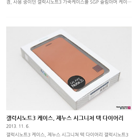
겸, 사용 중이던 갤럭시노트3 가죽케이스를 SGP 슬림아머 케이스
로 바꿨습니다. 중국의 알리익스프레스에서 구매했는데, 국내에선
27,900원하는 제품을 5~6달러로 구매했으니 대박이죠? (사실
친한 블로거한테 선물 받은거예요^^) 갤럭시노트3가 전작에 비해
전체적인 크기와 무게가 줄어들어 그립감이 좋아지고 가벼워졌다
는 장점이 있는데, 두꺼운 가죽케이스를 사용하다보니 여러모로
불편했습니다. 뷰커버를 사용하려고 하니 갤럭시S4 때 액정이 깨
졌던 기억이 나서 충격 흡수가 잘 되는 케이스가 기본 조건이었고,
디자인과 색감이 예쁜 케이스가 그 다음이었습니다. 고르고 골라
선택한 SGP 슬림아머 케이스, 디자인과 사용기 간단히 소개해드
릴께요! ■ 갤럭..
갤럭시노트3 케이스, 제누스 시그니쳐 텍 다이어리
2013. 11. 6.
갤럭시노트3 케이스, 제누스 시그니쳐 텍 다이어리 갤럭시노트3