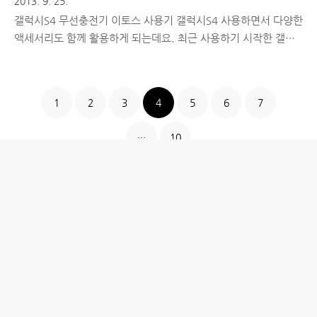
2013. 9. 25.
갤럭시S4 무선충전기 이토스 사용기 갤럭시S4 사용하면서 다양한
액세서리도 함께 활용하게 되는데요. 최근 사용하기 시작한 갤럭
시S4 전용 무선충전기인 이토스(ETOSS)에 대해 소개해드리려고
합니다. 스마트폰이나 태블릿 주변기기들이 무선으로 사용 가능한
제품들이 많이 출시되고 있는데 또한 무선으로 충전이 가능한 제
1
2
3
4
5
6
7
품입니다. ■ 갤럭시S4 용 무선충전기 이토스(ETOSS)는 어떤 제
품? 이토스(ETOSS)는 energy+toss, easy+toss의 약어로 에너지
···
10
를 쉽게 전달한다는 의미를 담아 무선충전의 편리성을 강조한 제
품입니다. 무엇보다 이토스의 핵심 칩과 모듈 자체 개발로 100%
국산화를 달성한 제품이고 글로벌 국제표준인 WPC(국제무선충
전표준협회) Qi규격(무선 충전 규격)을 채택했..
홈
IT제품 리뷰
IT 서비스 리뷰
문화 리뷰
생활필수정보 리뷰
투자 정보
방명록