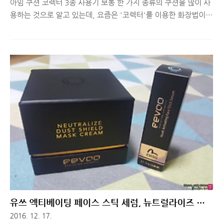
아임 쿠션 코렉터 3종 사용기 보통 한 가지 종류의 쿠션을 많이 사
용하는 것으로 알고 있는데, 요즘은 '코렉터'를 이용한 화장법이
유행하고 있더군요! TV에서도 본 것 같은데, 화장하는 방법이 어
려워서 못하지 않을까? 라는 생각을 하셨던 분들이라면 오늘 리뷰
참고하세요! ※ 아래 체험기는 매달 뷰티 제품 리뷰를 도와주는 회
사 동생이 아닌, 뉴 모델(?) 지인이 직접 제품을 체험한 뒤, 경험한
사실 그대로 알려준 체험기입니다. 참고하세요! 요즘 컬러 컨투어
링이 대세죠. 그래서 준비 해 봤습니다.국민똥손도 금손 만들어주
는 미미박스 아임미미의 아임 쿠션 코렉터 3종. 아임 쿠션 코렉터
컬러는 민트크림, 라벤더 푸딩, 피치 타르트 총 세 가지입니다. 깔
끔한 블랙박스에 담겨 있구요.나는 쿠션 코렉터라고 쓰여져 있..
유쓰 엑티베이팅 페이스 스틱 세럼, 뉴트럴라이즈 더
스트 쉴드 마스크 크림 사용기
2016. 12. 17.