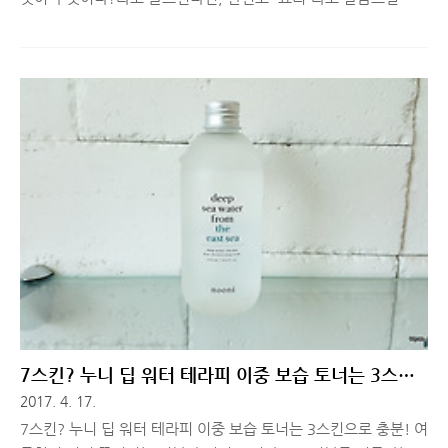
있을 것 같습니다. 그나마 요즘에 요리해주시는 감사한 분이 있어
서 맛있는거 챙겨 먹지, 예전엔 매일 배달 쿠폰만 쌓여갔었는데요.
맛있는 요리는 먹고 싶은데, 혼밥은 싫고, 손님이 오시기로 했는
데, 요리 실력은 부족하고.. 이런 저런 고민을 하신 분들이 있다면
오늘 소개해드리는 레시피박스, 비셰프 서비스를 한 번 살펴보세
요! 참고로 아래 리뷰는 제가 직접 서비스를 체험하고 음식하는 과
정을 촬영하고, 직접 맛보긴 했지만.. 준비하는 과정 자체는 요리
를 조금이라도 해본 분 입장에서 이 서비스가 어떻게 보여질지 궁
금해서 직접 글을 부탁했습니다. 제 입장에서 한 줄 요약해보자면,
이 ..
7스킨? 누니 딥 워터 테라피 이중 보습 토너는 3스킨
으로 충분!
2017. 4. 17.
7스킨? 누니 딥 워터 테라피 이중 보습 토너는 3스킨으로 충분! 여