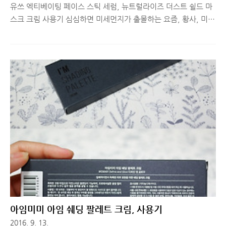
유쓰 엑티베이팅 페이스 스틱 세럼, 뉴트럴라이즈 더스트 쉴드 마
스크 크림 사용기 심심하면 미세먼지가 출몰하는 요즘, 황사, 미세
먼지로 부터 피부를 보호해주는 제품 한 두개 정도씩은 갖고 계시
죠? 오늘은 수분충전, 주름개선, 이물질차단이 가능한 유쓰 엑티
베이팅 페이스 스틱 세럼과 뉴트럴라이즈 더스트 쉴드 마스크 크
림에 대해 간단히 소개해드리려고 합니다. ※ 아래 체험기는 매달
뷰티 제품 리뷰를 도와주는 회사 동생이 아닌, 뉴 모델(?) 지인이
직접 제품을 체험한 뒤, 경험한 사실 그대로 알려준 체험기입니다.
참고하세요! 추워요. 저는 춥습니다. 여러분도 추운가요. 손도 춥
고 발고 춥고 얼굴도 추워요 덕분에 건성 악건성 dog건성인 제 피
부는 하루하루 비명을 지르고 있습니다. 옷장에서 패딩 꺼내입는
요즘같은..
아임미미 아임 쉐딩 팔레트 크림, 사용기
2016. 9. 13.