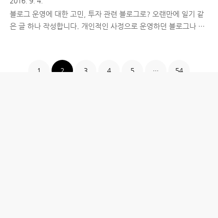
2016. 9. 4.
블로그 운영에 대한 고민, 투자 관련 블로그로? 오랜만에 일기 같
은 글 하나 작성합니다. 개인적인 사정으로 운영하던 블로그나 카
페, 웹사이트 등의 활동을 최소화하고 새로운 공부를 시작한지 꽤
오랜 시간이 지났습니다. 하루에 적게는 4시간, 많으면 8시간까지
공부를 해왔고, 그런 것들이 쌓여가면서 여전히 배워야 할 것들이
1
2
3
4
5
···
54
많지만, 가르쳐줄 수 있는 것들도 생긴다는 것을 깨닫고 있습니다.
10년 넘게 활발하게 활동했던 온라인 활동을 최소화했지만, 크게
잘난 것 없으면서 누군가에게 도움이 되고 싶어하는 욕구와 알고
있는 지식을 나누고 싶어하는 욕구가 도저히 사라지지 않아서 투
자 관련 카페에 자리를 잡고 그동안 활동해왔습니다. 제 능력에 비
해 과할 정도로 좋게 봐주시는 분들이 많아 한편으론 부담되면서
도 즐겁게 ..
홈
IT제품 리뷰
IT 서비스 리뷰
문화 리뷰
생활필수정보 리뷰
투자 정보
방명록
desigNed by
aPost.kr
관리자