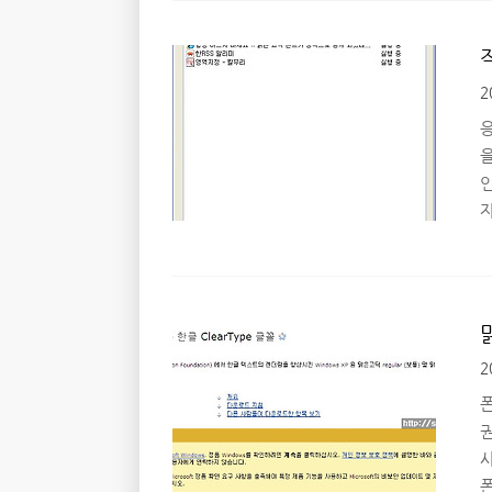
그
2
T
응
을
인
여
스
좋
되
2
A