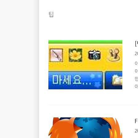
팁
2
젤
화
제
2
에