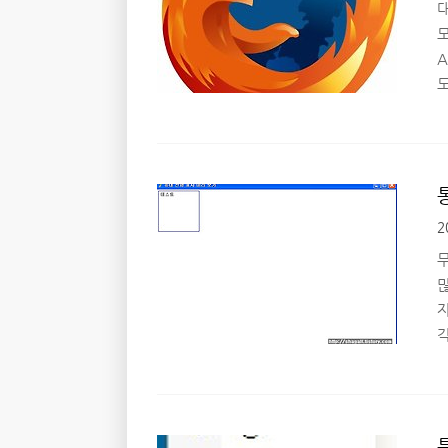
I
모
A
씬
키
크
f
-
2
탭