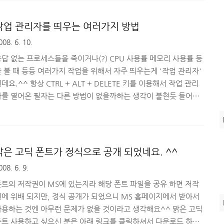
은 작업관리자의 부족함(?)을 해소하기 위해서 대체 프로그램을 사
용하시기도 하죠. 아시는 분들은 다~ 아시는 작업 관리자 대체 프로
작업 관리자를 띄우는 여러가지 방법
램은 여러가지가 있습니다. ProcessExplorer, DTaskManager,
008. 6. 10.
askinfo 등등.. 여러가지가 있죠^^ 매번 프로그램을 실행할때마다
프로그램 단축키 기능을 이용..
답 없는 프로세스들을 죽이거나(?) CPU 사용률 메모리 사용률 등
 볼 때 등등 여러가지 작업을 위해서 자주 띄우는게 '작업 관리자'
데요.^^ 항상 CTRL + ALT + DELETE 키를 이용해서 작업 관리
자를 열어온 필자는 다른 방법이 없을까하는 생각이 불현듯 들어서
기저기 찾아 보고 알게 된 것을 옮겨 적습니다. ^^ 특히 '원격 데
크톱 연결' 을 했을 경우 CTRL + ALT + DELETE 하면 사용자 컴
퓨터의 작업 관리자가 열리는 불편함이 있으므로 이 경우 사용하면
을 것이라 생각합니다. 첫번째, 단축키 사용해서 실행 - 흔히 사용
맑은 고딕 폰트가 정식으로 공개 되었네요. ^^
는 CTRL + ALT + DELETE 키 - CTRL + SHIFT + ESC - CTRL +
008. 6. 9.
LT + END 두번째, 시계 트레이에서 작업 관리자..
폰트의 저작권이 MS에 있는지라 해당 폰트 파일을 공유 하면 저작
권에 위배 되지만, 정식 공개가 되었으니 MS 홈페이지에서 받아서
사용하는 것엔 아무런 문제가 없을 것이라고 생각해요^^ 맑은 고딕
폰트 사용하고 싶으신 분은 아래 링크를 클릭하셔서 다운로드 하시