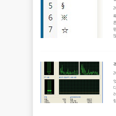
2
프
램
용
'
키
2
간
려