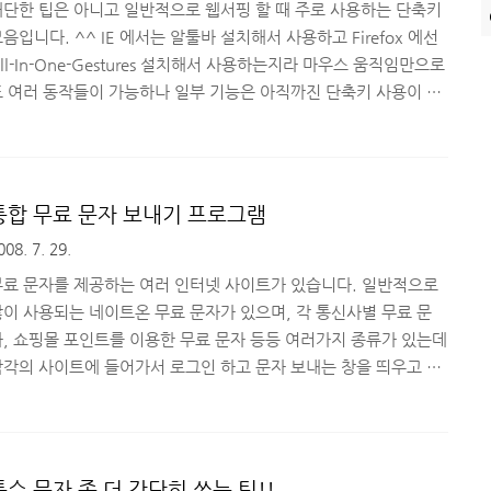
conFile=explorer.exe,3 [Task..
대단한 팁은 아니고 일반적으로 웹서핑 할 때 주로 사용하는 단축키
음입니다. ^^ IE 에서는 알툴바 설치해서 사용하고 Firefox 에선
ll-In-One-Gestures 설치해서 사용하는지라 마우스 움직임만으로
도 여러 동작들이 가능하나 일부 기능은 아직까진 단축키 사용이 훨
 편한 것 같습니다. (손에 익어서 그럴지도^^) 암튼 간단한 단축
 몇개 알아 두시고 사용하시면 편리 할꺼예요 ^-^ ctrl + d - 북마
 추가 ctrl + l - 주소창으로 이동 ctrl + k - 검색창으로 이동 ctrl +
 - 단어 검색 ctrl + t - 새탭 열기 ctrl + w - 탭 닫기 ctrl + 숫자조합
통합 무료 문자 보내기 프로그램
 열여 있는 탭으로 바로 이동 ctrl + page up & down - 이전,이후
008. 7. 29.
으로 이..
무료 문자를 제공하는 여러 인터넷 사이트가 있습니다. 일반적으로
많이 사용되는 네이트온 무료 문자가 있으며, 각 통신사별 무료 문
자, 쇼핑몰 포인트를 이용한 무료 문자 등등 여러가지 종류가 있는데
각각의 사이트에 들어가서 로그인 하고 문자 보내는 창을 띄우고 프
로그램을 설치 하고 해야 하는 불편함 때문에 많은 분들이 사용할 수
있는 문자를 사용하지 않고 방치해두고 있는 경우가 많죠. 저 또한
그런 사람 중 하나거든요^^ 그래서 이런 불편함을 조금이라도 해소
하고 편리하게 여러 사이트의 무료 문자들을 통합해서 사용할 수 있
특수 문자 좀 더 간단히 쓰는 팁!!