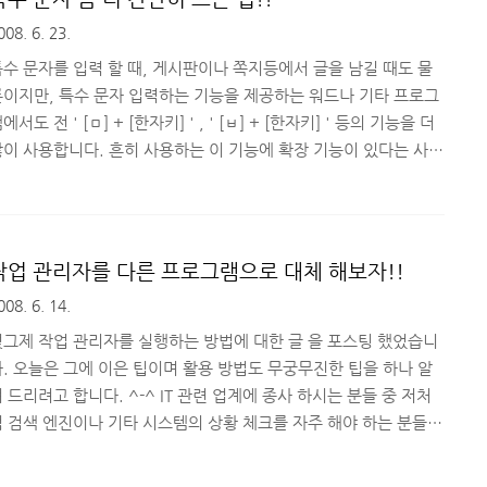
는 프로그램을 소개 할까 합니다^^ 평소에 가입은 했는데 무료 문자
008. 6. 23.
를 제공하는지도 몰랐던 사이트도 몇개 알게 되었답니다. ^^ 우선
로그램을 제공하는 사이트(http://misako.co..
특수 문자를 입력 할 때, 게시판이나 쪽지등에서 글을 남길 때도 물
론이지만, 특수 문자 입력하는 기능을 제공하는 워드나 기타 프로그
에서도 전 ' [ㅁ] + [한자키] ' , ' [ㅂ] + [한자키] ' 등의 기능을 더
많이 사용합니다. 흔히 사용하는 이 기능에 확장 기능이 있다는 사실
을 얼마 전에 알아서 간단한 팁이지만 포스팅 해봅니다 ^^ 나름 유
한 팁이라고 생각하는..^^; ' [ㅁ] + [한자키] ' , ' [ㅂ] + [한자키]
 와 같은 키를 입력 하여 특수 문자 입력 하는 창을 띄운 다음 "Tab
" 나 특수문자 입력 창 오른쪽 아래부분에 ">>" 를 누르면 아래 그
작업 관리자를 다른 프로그램으로 대체 해보자!!
림과 같이 특수문자 입력창이 확장 된답니다 ^^ 확장 된 메뉴에서
008. 6. 14.
단히 필요한 특수문자 입력 하면 되겠죠?? 간단 합니다 ..
엊그제 작업 관리자를 실행하는 방법에 대한 글 을 포스팅 했었습니
다. 오늘은 그에 이은 팁이며 활용 방법도 무궁무진한 팁을 하나 알
 드리려고 합니다. ^-^ IT 관련 업계에 종사 하시는 분들 중 저처
럼 검색 엔진이나 기타 시스템의 상황 체크를 자주 해야 하는 분들이
라면 특히나 더 작업 관리자를 대체 하는 프로그램을 많이 사용하고
계실꺼라고 생각합니다. 물론 오랜 기간 컴퓨터를 사용해오신 분들