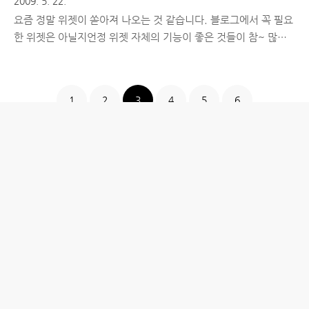
2009. 5. 22.
요즘 정말 위젯이 쏟아져 나오는 것 같습니다. 블로그에서 꼭 필요
한 위젯은 아닐지언정 위젯 자체의 기능이 좋은 것들이 참~ 많은
데요. 사이드바가 길어지고 페이지 로딩이 길어지는 압박을 이기
지 못해 대부분의 위젯을 설치해서 한두달 사용하다 내리는 경우
가 많은데, 여태껏 나온 위젯들과는 다르게 오랜 기간 살아남을 것
1
2
3
4
5
6
같은 좋~은 아이디어를 가진 위젯이 탄생했습니다. ^-^ 헬리젯
(Helizet)은 이번에 출시한 프로필 위젯외에도 SBS 고릴라 라디오
위젯, 서울 생활 정보를 담은 위젯, Daum 만화, Daum 스포츠 등
다양한 주제를 가진 위젯을 개발해왔는데요. 매번 괜찮은 아이디
어와 깔끔한 디자인의 위젯을 만드는 곳이라 눈여겨봐왔었는데 프
로필 위젯에 관련된 포스팅이 꾸준히 많이 올라오고 있어서 어디
서 만..
홈
IT제품 리뷰
IT 서비스 리뷰
문화 리뷰
생활필수정보 리뷰
투자 정보
방명록
desigNed by
aPost.kr
관리자