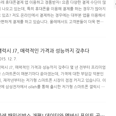
용해볼만한 가치가 있겠죠?함께 살펴보시죠..
올레 휴대폰결제 앱 이용하고 경품받자! 요즘 다양한 결제 수단이 많
이 나오고 있는데, 특히 휴대폰을 이용해 결제를 하는 경우가 많아지
고 있죠? 저도 온라인에서 결제하는 경우에는 대부분 앱을 이용해서
간편하게 결제를 하고 있습니다. 올레에서도 고객분들이 더욱 편리
하고 안전하게 휴대폰 결제를 이용할 수 있도록 앱을 제공하고 있는
요. 최근에 UI와 UX를 개선하여 업데이트가 진행되었고, 회원 가
입 하신 분들을 대상으로 이벤트를 진행하고 있어서 소식을 전해드
리려고 합니다! 올레 휴대폰 결제앱은?휴대폰 결제를 자주 사용하는
갤럭시 J7, 매력적인 가격과 성능까지 갖추다
올레 고객분들이라면 꼭 한 번 사용해보시라고 추천해드리고 싶은
015. 12. 7.
으로 결제 서비스 기능, ARS 안심인증 및 휴대폰 안심결제 서비
, 결제 내역 이의신청, 상세 이용 내역 확인, 결제 한도 ..
갤럭시 J7, 매력적인 가격과 성능까지 갖추다 몇 년 전부터 프리미엄
급 스마트폰이 매분기마다 쏟아졌는데, 가격에 대한 부담감 덕분인
지, 재작년부터는 저가형 스마트폰 시장이 점점 커지고 있습니다. 이
에 삼성전자에서 olleh를 통해 출시한 저가형 스마트폰 갤럭시 J7
은 브라질, 인도 등 해외시장에서 이미 인기를 얻은 제품으로 국내에
출시했던 갤럭시 J5의 후속작입니다. 이 제품의 가장 큰 매력은 아무
래도 30만원대의 매력적인 가격이라고 할 수 있고, 그럼에도 불구하
고 필요한 기능을 대부분 갖춘, 그리고 성능까지 꽤 괜찮은 제품이라
올레 패밀리박스 개편! 데이터와 멤버십 포인트 공유