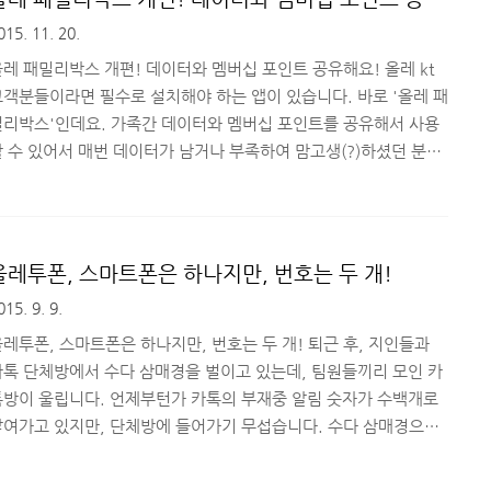
 점입니다. 디자인과 간단 사용기, 함께 보실까요? ■ 갤럭시 J7
해요!
015. 11. 20.
디자인과 스펙, 알아볼까요?저가형 스마트폰이라고 해도 기본적으
 갖춰야 할 구성들이 있죠? 디자인은 어떤지,..
레 패밀리박스 개편! 데이터와 멤버십 포인트 공유해요! 올레 kt
고객분들이라면 필수로 설치해야 하는 앱이 있습니다. 바로 '올레 패
밀리박스'인데요. 가족간 데이터와 멤버십 포인트를 공유해서 사용
할 수 있어서 매번 데이터가 남거나 부족하여 맘고생(?)하셨던 분들
에게 나눔의 즐거움을 느낄 수 있도록 해주는 똑똑한 앱입니다. 올레
패밀리박스? 무엇을 할 수 있을까?무료 데이터/멤버십 포인트 제공,
데이터와 멤버십 포인트 공유, 올레 와이파이 이용권, 가족 생일 쿠
 제공까지.. '올레 패밀리박스' 앱 설치만으로 누릴 수 있는 혜택입
올레투폰, 스마트폰은 하나지만, 번호는 두 개!
니다. 처음에는 가족끼리 데이터를 주고 받을 수 있다는 장점 때문에
015. 9. 9.
설치를 했는데, 다른 공유 기능과 쿠폰 기능까지 있어서 가족끼리 혜
택을 돌려받는 기분이 들더군요. 올레 패밀리..
레투폰, 스마트폰은 하나지만, 번호는 두 개! 퇴근 후, 지인들과
카톡 단체방에서 수다 삼매경을 벌이고 있는데, 팀원들끼리 모인 카
톡방이 울립니다. 언제부턴가 카톡의 부재중 알림 숫자가 수백개로
쌓여가고 있지만, 단체방에 들어가기 무섭습니다. 수다 삼매경으로
즐거웠던 카톡이 업무 지시와 회사 이야기로 가득차 스트레스를 주
는 메신저가 되어가고 있습니다. 정말 다행스럽게도 제가 다니는 회