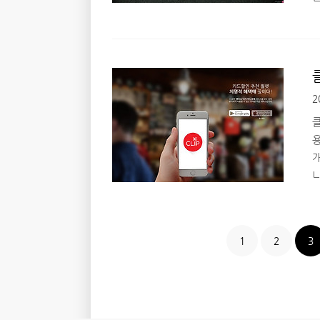
마
2
클
니
십
1
2
3
관
고
전