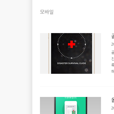
모바일
2
진
륙
사
개
2
색