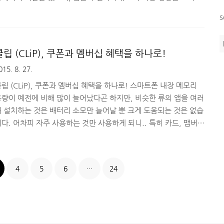
던 녀석이었는데, 막상 보내려니 아쉬운 마음이 드네요. (그 정도로
s
음에 드는 제품이었단 뜻이겠죠? ^^) 지난 리뷰에서 HP 파빌리
온 x2-10의 기능와 스펙에 대해서 간단히 소개해드렸는데, 오늘은
어떤 점이 마음에 들었고, 일반적으로 이 제품을 어떻게 활용하면 좋
클립 (CLiP), 쿠폰과 멤버십 혜택을 하나로!
을지에 포커스를 맞춰서 리뷰를 진행해보도록 하겠습니다. 아쉽게
015. 8. 27.
도, 개인 사정으로 카메라를 외부에 갖고 다닐 수가 없게 되어서 집
에서 촬영한 이미지로만 내용을 작성하게 ..
립 (CLiP), 쿠폰과 멤버십 혜택을 하나로! 스마트폰 내장 메모리
용량이 예전에 비해 많이 늘어났다곤 하지만, 비슷한 류의 앱을 여러
개 설치하는 것은 배터리 소모만 늘어날 뿐 크게 도움되는 것은 없습
다. 어차피 자주 사용하는 것만 사용하게 되니.. 특히 카드, 맴버
, 쿠폰, 마일리지 등을 관리하기 위해 각각 회사에서 만든 앱을 여
러 개 설치하게 되니, 이를 하나로 통합해서 관리하고 싶다는 욕구가
계~속 생겨나게 됩니다. 이런 다양한 카드나 혜택 등을 하나로 모아
4
5
6
···
24
리할 수 있는 앱인 클립(CLiP)은 이런 욕구를 충분히 충족시켜줄
만한 꽤 똑똑하고 편리한 앱입니다. 하나로 모아서 모든 것을 관리하
 싶었던 분들, 지금 바로 따라오시죠! ■ 모든 혜택을 모아모아!
자지갑 앱 클립 (CLiP)사..