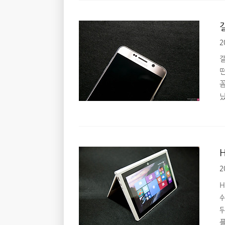
2
방
고
2
다
노
H
쉬
뒤