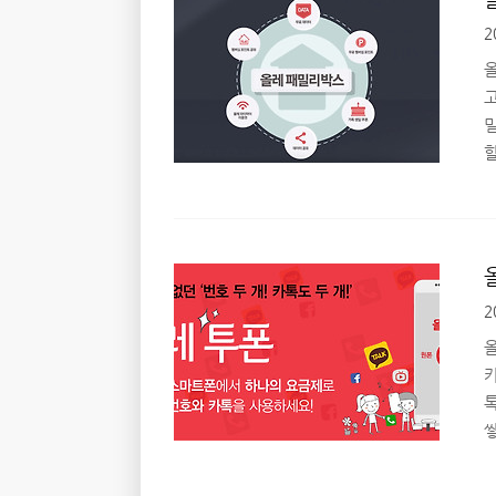
는
2
로
올
폰
2
올