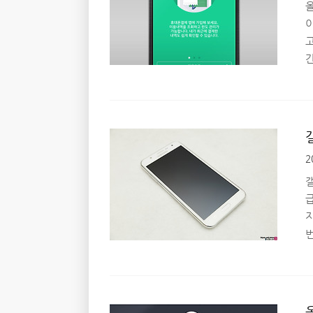
데
2
앱
스
번