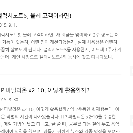
사, 저희 팀은 이런 스트레스가 전혀 없습니다. 정말 급한 용무라면
간단히 연락 오지만, 퇴근 후나 휴가 기간에 연락오는 경우는 거~의
갤럭시노트5, 올레 고객이라면!
없습니다. 하지만 직장인들이 많이 가는 커뮤니티를 가면 카톡 단체
015. 9. 1.
을 만들어 업무 지시를 하는 센스 없는 회사, 센스 없는 팀이 있다
 합니다. 이런 경우, 이중 생활(?)을 위해 스마트폰..
갤럭시노트5, 올레 고객이라면! 새 제품을 맞이하고 2주 정도는 어
떤 기능이 있는지, 어떤 점이 개선되었는지, 실제 사용성은 어떤지
꼼꼼히 살펴보게 됩니다. 갤럭시노트5를 사용한지, 어느새 1주가 지
났는데, 개인 사정으로 갤럭시노트4와 동시에 갖고 다니다보니, 예
전보다 꼼꼼히 살펴보지 못하고 있어서 못내 아쉽습니다. 그래도 다
음 제품이 나오기 전까진 있는 기능 없는 기능 다 끌어다가 활용하고
리뷰 남길 예정이니, 크게 개의친 않습니다. ^^ 오늘은 갤럭시노트
5 구매를 고려하거나 망설이고 있는 분들에게 올레 kt만의 혜택을
HP 파빌리온 x2-10, 어떻게 활용할까?
소개해드리고, 통신사 선택에 대한 고민을 조금 덜어드려 볼까 합니
015. 8. 30.
. (아, 아무리봐도 이 제품은 너~무 잘 빠진 것 같아요!) 1. 갤럭시
트5 올레를 선택해야 하는 이유 첫 번째, ..
P 파빌리온 x2-10, 어떻게 활용할까? 약 2주동안 함께했는데, 아
운 작별의 시간이 다가왔습니다. HP 파빌리온 x2-10를 수령한
, 매일 가방에 넣고 다니고, 글 쓸 때, 공부할 때는 곁에 두고 음악
플레이어 역할을 했으며, 잠들기 전까지 뉴스와 각종 영상을 보여주