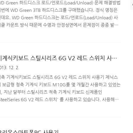
D Green 하드디스크 로드/언로드(Load/Unload) 문제 해결방법
번에 WD Green 3TB 하드디스크를 구매했습니다. 정식 명칭은
데요. WD Green 하드디스크는 로드/언로드(Load/Unload) 사
이클 카운트 방식 때문에 수명과 안정성면에서 문제점이 종종 발견
되기도 해서 사용자가 원하는 형태로 설정을 해주는 것이 좋습니다.
초기에 하드디스크를 인식하고 포맷한 후, 데이터가 없는 상태에서
드/언로드 사이클 카운트를 설정하면 됩니다. 그럼, WD Green
하드디스크를 구매하신 분들을 위해 로드/언로드 사이클 카운트 설
기계식키보드 스틸시리즈 6G V2 레드 스위치 사용
정하는 방법에 대해 간단히 소개해드리도록 하겠습니다. ■ WD
기
013. 12. 2.
reen 하드디스크 로드/언로드(L..
적축 기계식키보드 스틸시리즈 6G V2 레드 스위치 사용기 제닉스
의 보급형 청축 기계식 키보드 M10G를 몇 개월간 사용하고 있었는
데, 지난 달부터 스틸시리즈 적축 기계식 키보드 신제품인
SteelSeries 6G V2 레드 스위치' 를 사용하고 있습니다. 사용해보
고 불편하면 기존 제품으로 다시 갈아타려고 했는데, 이젠 예전에 사
용하던 제품이 불편해져서 바꿀 생각을 못하고 있습니다 ^^; 약 2주
간 충분히 사용해보고 작성하는 사용기이며, 적축 기계식키보드인
틸시리즈(SteelSeries) 6G V2 레드 스위치 구매를 고려하고 계신
오리온스마트폰PC 사용기