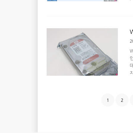
있
D
수
2
W
지
1
2
수
입