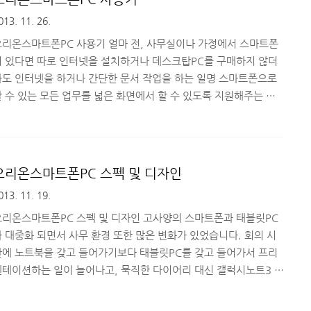
분들께 도움이 될만한 리뷰였으면 합니다. ■ 적축 기계식키보드 스
013. 11. 26.
시리즈(SteelSeries) 6G V2 레드 스위치 구성 및 사용기 스틸시리
즈는 세계적으로 유명한 게이..
오리온스마트폰PC 사용기 얼마 전, 사무실이나 가정에서 스마트폰
이 있다면 따로 인터넷을 설치하거나 데스크탑PC를 구매하지 않더
라도 인터넷을 하거나 간단한 문서 작업을 하는 일명 스마트폰으로
할 수 있는 모든 업무를 넓은 화면에서 할 수 있도록 지원해주는 모
니터인 오리온스마트폰PC의 디자인과 스펙에 대해 소개해드렸습니
. 2013/11/19 - 오리온스마트폰PC 스펙 및 디자인 오늘은 공간
을 최대한 활용해야 하는 사무실이나 가정 환경에서 활용할 수 있는
굉장히 좋은 아이디어 제품인 오리온스마트폰PC의 시야각과 어떤
오리온스마트폰PC 스펙 및 디자인
형태로 활용할 수 있는지 간단한 사용기로 소개해드리도록 하겠습니
013. 11. 19.
다. ■ 오리온스마트폰PC 세팅에 대해 잠시 알아볼까요? 지난 리뷰
에서 소개해드렸지만, 오리온스마트폰PC의 세팅에 대해 간단히 소
오리온스마트폰PC 스펙 및 디자인 고사양의 스마트폰과 태블릿PC
..
가 대중화 되면서 사무 환경 또한 많은 변화가 있었습니다. 회의 시
간에 노트북을 갖고 들어가기보다 태블릿PC를 갖고 들어가서 프리
젠테이션하는 일이 늘어나고, 묵직한 다이어리 대신 갤럭시노트3 하
나만 갖고 S펜으로 메모하고 구글 캘린더로 일정 확인하는 형태로
업무 환경이 변하고 있습니다. 오늘 소개해드릴 오리온스마트폰PC