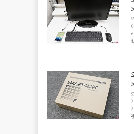
2
틸
다
2
개