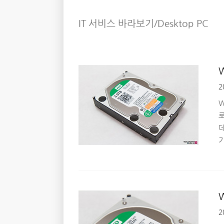
IT 서비스 바라보기/Desktop PC
2
W
필
품
G
법
2
W