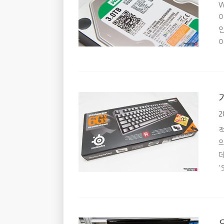
W
이
인
로
2
G
'
스