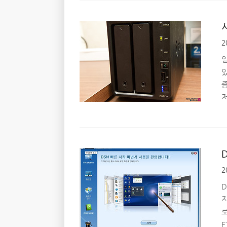
2
시
즘
N
스
니
2
하
데
D
지