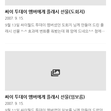
싸이 투데이 멤버에게 플래시 선물(도회지)
2007. 9. 15.
9월 13일 싸이월드 투데이 멤버셨던 도회지 님께 만들어 드린 플
래시 선물 ^-^ 효과에 변화를 줘봤는데 꽤 맘에 드네요^^ 첨에
20대 초반인줄 알았는데 알고 보니 17세 애기였던거-_-)a 이렇게
말한거 저 분이 보시면 기분 나쁘실지도 모르지만^^; 도회지님 미
니홈피 (http://www.cyworld.com/dohoeji)
싸이 투데이 멤버에게 플래시 선물(임보름)
2007. 9. 15.
9월 11일 싸이월드 투데이 멤버였던 임보름 님께 만들어 드렸던