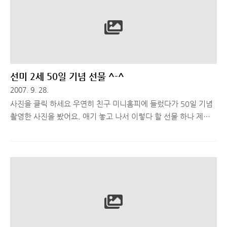
추억꺼리 만드신 지혜님에게 좋은 선물이 될 수 있길 바랍니다 ^-
^
선미 2세 50일 기념 선물 ^-^
2007. 9. 28.
사진을 클릭 하세요 우연히 친구 미니홈피에 들렀다가 50일 기념
촬영한 사진을 봤어요. 애기 놓고 나서 이렇다 할 선물 하나 제대
로 못해줘서 작지만 이거라두 만들었죠. 갓난 애기들은 물론이고
보통 사람들이 별로 좋아 하지 않는 나이대의 애들까지 모두 좋아
하는 성격이라 빨리 결혼을 해야 할 것 같다는.. ㅎㅎ 싸이에 올려
두고 스크랩 해가라고 했는데.. 맘에 안든다고 욕하면 어쩌죠?^^;