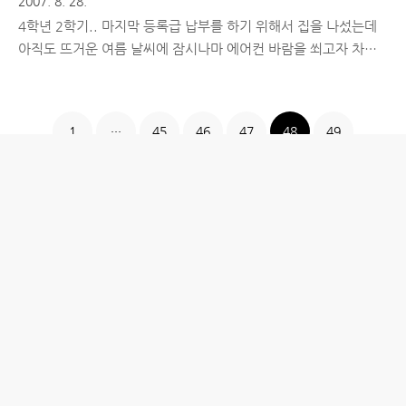
2007. 8. 28.
4학년 2학기.. 마지막 등록급 납부를 하기 위해서 집을 나섰는데
아직도 뜨거운 여름 날씨에 잠시나마 에어컨 바람을 쐬고자 차를
몰고 은행을 다녀 왔어요. 농협에서 만기된 적금을 찾고 모자라는
부분을 현금으로 보태서 부산은행으로 갔었죠. 말일이라 손님 많
은 꺼란 예상과는 달리 은행안이 한산해서 할 일 없이 기다릴 시간
1
···
45
46
47
48
49
줄였다는 생각에 왠지 기분이 좋아졌죠. 번호표를 뽑고 등록금 고
지서와 졸업앨범비 납부 영수증을 빼서 납부 금액을 확인한 다음
에 수표와 현금을 한번, 두번 확인에 또 확인을 했다죠. 차례가 되
서 등록금을 납부하고 돌아서서 나오는데 왠지 부모님 생각이 바
로 나더군요. 그래서 " 등록금 내고 나왔어요. 그동안 아들래미 때
문에 고생 많이 하셨어요. 감사합니다! " 라고 부모님께 문자를 보
냈는데 가..
홈
IT제품 리뷰
IT 서비스 리뷰
문화 리뷰
생활필수정보 리뷰
투자 정보
방명록
desigNed by
aPost.kr
관리자