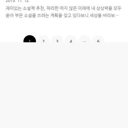
2013. 11. 12.
재미있는 소설책 추천, 파라한 머지 않은 미래에 내 상상력을 모두
쏟아 부은 소설을 쓰려는 계획을 갖고 있다보니 세상을 바라보는
시각을 현실에 밝혀진 과학적인 사실에 맞춰서 생각하려 하지 않
고 다른 방향으로 향하려 애를 쓰는 편이다. 겉으로 드러내지도 다
른 사람들에게 내 상상력을 꺼내놓지도 않지만, 나만의 글을 옮겨
1
2
3
4
···
6
두는 곳에는 매일 했던 상상과 소설 속에 녹아들게 될 아이디어들
이 차곡차곡 쌓여가고 있다. 내가 베르나르 베르베르라는 작가를
좋아하는 이유는 그의 해박한 지식이 부러워서도 그의 필력이 부
러워서도 아니다. 세상을 자신만의 시각으로 바라보고 재해석해내
는 그 상상력이 부러워서이다. 그의 책을 좋아하게 만든 '개미'라
는 작품에는 내 상상력을 한껏 자극하는 유명한 문구가 있다. "인
간도 보다 큰 세상에..
홈
IT제품 리뷰
IT 서비스 리뷰
문화 리뷰
생활필수정보 리뷰
투자 정보
방명록
desigNed by
aPost.kr
관리자