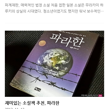
파계재판, 매력적인 법정 소설 처음 접한 일본 소설은 무라카미 하
루키의 상실의 시대였다. 청소년이였기도 했지만 워낙 보수적인
가치관을 가지고 있었기 때문에 그 책은 상당한 반감을 불러 일으
켰다. 그리고 어린 아이답게 일본 소설 전부에 대한 거부감을 가지
게 되었다. 훗날 세월이 좀 더 지나 아무 책이나 마구 읽어도 가치
관에 타격을 입지 않게 되었을 때 쯤 다시 일본 소설을 손에 들게
되었는데, 이런 저런 주제로 많이 시도를 해봤으나 영화로도 제작
된 바 있는 화차라는 소설을 마지막으로 더 이상 흥미를 가지지 못
했다. 어렸을 때 느꼈던 하루키의 성적 거부감과는 다른, 소설을
전개하고 끝맺음에 있어서 나타나는 일본 소설만의 문화적인 부분
이 어쩐지 매우 께름직하고 불편하게 느껴졌기 때문이다. 어찌보
면 틀에 박힌 ..
재미있는 소설책 추천, 파라한