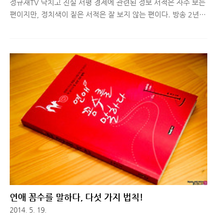
정규재TV 닥치고 진실 서평 경제에 관련된 정보 서적은 자주 보는
편이지만, 정치색이 짙은 서적은 잘 보지 않는 편이다. 방송 2년
만에 조회수 1,100만을 돌파한 정규재TV의 에피소드들을 담은
은 자칫하면 정치에 관련된 서적으로 보는 사람들이 있을 것 같다.
하지만 이 책은 진보vs보수, 좌파vs우파 등의 정치판에서 이념적
양분을 하는 시각이 아닌, 철저한 사실에 근거하여 경제와 사회를
어떠한 시각으로 바라볼 것인가에 대한 이야기를 담고 있으므로
한 쪽 편을 드는 정치색 짙은 책이라기보다 민주주의, 자유주의,
자본주의 등과 같은 사회 이념과 나아가야 할 방향에 대한 논평이
담겨있다. ■ 정규재TV의 주인공, 그는 누구인가? 저자 정규재씨
는 한국경제신문 논설위원 실장이자 회사 내 직급은 상무이다.
30..
연애 꼼수를 말하다, 다섯 가지 법칙!
2014. 5. 19.