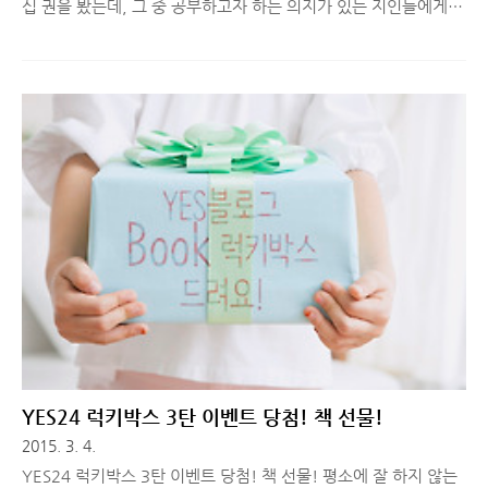
십 권을 봤는데, 그 중 공부하고자 하는 의지가 있는 지인들에게
선물해주는 주식 관련 책 중 '최고의 주식, 최적의 타이밍'에 대해
간단히 소개해드리려고 합니다. [저자 소개] 오닐은 1933년 오클
라호마에서 태어나 텍사스의 중하층 가정에서 자랐으며 남부 감리
교 대학을 졸업한 뒤 1958년 당시 전통있는 증권회사였던 하이든
스톤 앤 컴퍼니에 들어가면서 주식시장과 첫 인연을 맺었다. 하이
든 스톤에서의 3년 동안 최고의 투자 수익률을 올린 뮤추얼 펀드
의 비결을 연구한 끝에, CAN SLIM 원칙을 찾아냈다. 그는 이 원
칙을 직접 활용해 1년 만에 5,000달러의 투자원금을 20만 달러로
키워 서른 살의 나이에 뉴욕증권거래소(NYSE)의 최연..
YES24 럭키박스 3탄 이벤트 당첨! 책 선물!
2015. 3. 4.
YES24 럭키박스 3탄 이벤트 당첨! 책 선물! 평소에 잘 하지 않는