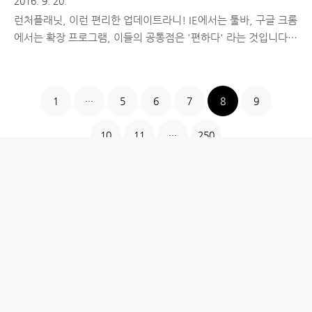
2016. 9. 20.
런처플래닛, 이런 편리한 업데이트라니! IE에서는 툴바, 구글 크롬
에서는 확장 프로그램, 이들의 공통점은 '편하다' 라는 것입니다.
인터넷 서핑을 할 때, 간단한 마우스 제스쳐와 키보드 단축키로 여
러 기능을 실행할 수 있는 매력은 한 번도 안써본 사람은 있어도 한
번만 써본 사람은 없다고 할 수 있다고 할 수 있는데요. 스마트폰
1
···
5
6
7
8
9
에서는 그런 편리한 앱이 없을까요? 저는 '런처플래닛'을 그런 앱
중 하나라고 생각합니다. 스마트폰에 감성을 담다, 런처플래닛안
10
11
···
250
드로이드 계열의 스마트폰은 기본적으로 '런처'를 기반으로 동작
합니다. 위젯, 배경화면, 테마 등이 모두 이 런처 안에 포함되어있
는 항목 중 하나인데요. 요즘은 기본 런처도 꽤 예쁘게 잘 나오지
만, 나만의 독특한 환경을 꾸미고자하는 욕구를 충족시켜주진 못
합니..
홈
IT제품 리뷰
IT 서비스 리뷰
문화 리뷰
생활필수정보 리뷰
투자 정보
방명록