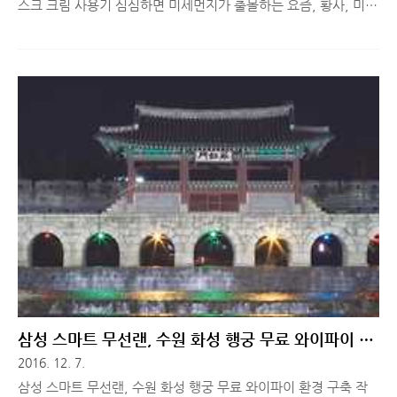
스크 크림 사용기 심심하면 미세먼지가 출몰하는 요즘, 황사, 미세
먼지로 부터 피부를 보호해주는 제품 한 두개 정도씩은 갖고 계시
죠? 오늘은 수분충전, 주름개선, 이물질차단이 가능한 유쓰 엑티
베이팅 페이스 스틱 세럼과 뉴트럴라이즈 더스트 쉴드 마스크 크
림에 대해 간단히 소개해드리려고 합니다. ※ 아래 체험기는 매달
뷰티 제품 리뷰를 도와주는 회사 동생이 아닌, 뉴 모델(?) 지인이
직접 제품을 체험한 뒤, 경험한 사실 그대로 알려준 체험기입니다.
참고하세요! 추워요. 저는 춥습니다. 여러분도 추운가요. 손도 춥
고 발고 춥고 얼굴도 추워요 덕분에 건성 악건성 dog건성인 제 피
부는 하루하루 비명을 지르고 있습니다. 옷장에서 패딩 꺼내입는
요즘같은..
삼성 스마트 무선랜, 수원 화성 행궁 무료 와이파이 환
경 구축
2016. 12. 7.
삼성 스마트 무선랜, 수원 화성 행궁 무료 와이파이 환경 구축 작