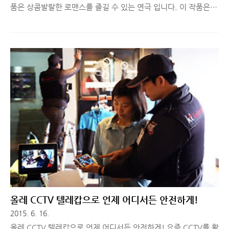
품은 상콤발랄한 로맨스를 즐길 수 있는 연극 입니다. 이 작품은 8
탄까지 제작되어 이미 많은 분들에게 알려진 연극 팀에서 만들었
다고 해서 개인적으로 매우 기대하고 있는 연극입니다. 여러분은
어떤 사랑을 하고 있으신가요? 아니면 어떤 사랑을 하고 싶으신가
요? 연극 를 통해 같이 얘기해볼 수 있는 기회가 되길 바랍니다. 지
금 바로 신청해주세요! 1. 연극 제목 및 공연장 위치 - 연극 - 대학
로 연진아트홀 2. 줄거리 및 상세 정보 -
http://ticket.interpark.com/Ticket/Goods/GoodsInfo.asp?
GoodsCode=15005951 3. 모집 일정 및 인원 - 2015년 06월
27일 (토) 오후 6시 (10쌍..
올레 CCTV 텔레캅으로 언제 어디서든 안전하게!
2015. 6. 16.
올레 CCTV 텔레캅으로 언제 어디서든 안전하게! 요즘 CCTV를 활