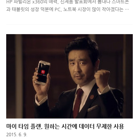
HP 파빌리온 x360의 매력, 신제품 발표회에서 뽐내다 스마트폰
과 태블릿의 성장 덕분에 PC, 노트북 시장이 많이 작아졌다는 것
은 업계에서 흔한 이야기 중 하나입니다. 하지만 HP는 계속해서
신제품을 출시하며 PC, 노트북 시장을 두드리고 있는데요. 지난
주 한국 HP의 2015년 신제품 발표회가 인터컨티넨탈 서울 코엑
스에서 열렸습니다. HP 파빌리온 x360을 포함해 어떤 제품들이
소개되었는지 함께 보실까요? ■ HP 2015년 신제품 발표회에서
소개된 제품들HP에서 새롭게 공개한 제품은 5종의 노트북(HP 파
빌리온 x360, HP 스펙터 4세대 x360, HP 파빌리온 노트북, HP
14/15 노트북)과 3종의 데스크탑(HP 파빌리온 미니, HP 파빌리
온 올인원PC, HP 파빌리온 타워)입니다. 신..
마이 타임 플랜, 원하는 시간에 데이터 무제한 사용
2015. 6. 9.