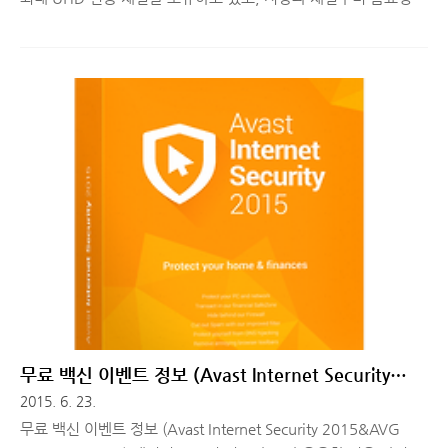
오락, 영화, 스포츠, 최신 VOD까지 다양한 콘텐츠를 즐길 수 있는
서비스입니다. 평생 봐도 다~ 볼 수 없다고 하는 방대한 콘텐츠 양
에 예전에 잠시 사용했을 때, 놀랐던 기억이 나는데요. (tv 구매하
면 다시 신청하려구요!) 오늘은 올레tv 서비스를 잘 사용하고 있던
분들이 정말 좋아하실 것 같은 이벤트 소식을 하나 준비해봤습니
다. 바로 올레tv와 카카오톡 플친(플러스 친구) 출시 기념 이벤트
입니다. ■ 올레tv 카카오톡 플친 맺기 이벤트평소에 tv 리모컨으
로 올레tv를 컨트롤하게 되는데, 이번에 kt와 카카오톡의 제휴로
올레tv 카카오톡 플친을 맺으면 스마트폰을 ..
무료 백신 이벤트 정보 (Avast Internet Security
2015&AVG AntiVirus 2015)
2015. 6. 23.
무료 백신 이벤트 정보 (Avast Internet Security 2015&AVG