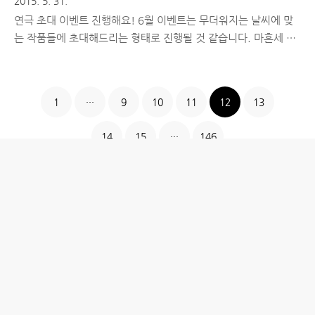
2015. 5. 31.
연극 초대 이벤트 진행해요! 6월 이벤트는 무더워지는 날씨에 맞
는 작품들에 초대해드리는 형태로 진행될 것 같습니다. 마흔세 번
째 블로그 이벤트로 준비한 작품은 섹시 로맨틱 코미디 장르라고
표현하면 될 것 같은 연극 입니다. 고양이의 도도하고 발칙한 유
혹, 섹시 판타지 코미디 연극. '여자친구냐? 섹시한 암코양이냐?
1
···
9
10
11
12
13
그것이 문제로다~!' .. 라는 다소 황당할 수 있는 설정! 유쾌하고
웃으며 볼 수 있는 작품이라고 합니다. 저도 아직 못본 연극이라
14
15
···
146
초대되실 분들의 후기가 너무 궁금하네요. 지금 바로 신청해주세
요! 1. 연극 제목 및 공연장 위치 - 연극 - 대학로 나온씨어터 2. 줄
거리 및 상세 정보 -
http://ticket.interpark.com/Ticket/Goods/GoodsInfo.asp?
Go..
홈
IT제품 리뷰
IT 서비스 리뷰
문화 리뷰
생활필수정보 리뷰
투자 정보
방명록