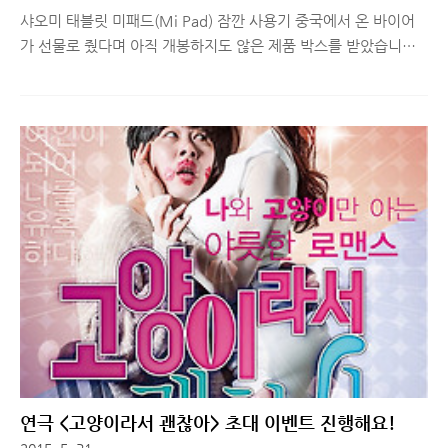
샤오미 태블릿 미패드(Mi Pad) 잠깐 사용기 중국에서 온 바이어
가 선물로 줬다며 아직 개봉하지도 않은 제품 박스를 받았습니다.
작년에 샤오미에서 출시한 태블릿인 미패드(Mi Pad) 였는데요.
처음 받을 땐, 스마트폰이라고 했는데, 막상 열어보니 태블릿이라
서로 당황스러웠던 그 제품 =_= 딱히 리뷰할 생각도 없고, 관심도
없던 제품이지만, 구독자분들 중에 '샤오미 태블릿 미패드 관심 있
는데, 실물이 어떤가요?' 라는 질문을 혹시나 하실 분이 있을까 해
서 간단히 사진 몇 장 촬영하고 투척합니다. 특정 상황에서 사용해
보니 어떤가요? 라는 질문을 하신다면 좀 더 상세히 답변 드리도록
하겠습니다~! 샤오미 태블릿 미패드(Mi Pad)는 엔비디아 태그라
K1이 들어간 제품으로 7.9인치 IPS 레티나 디스플..
연극 <고양이라서 괜찮아> 초대 이벤트 진행해요!