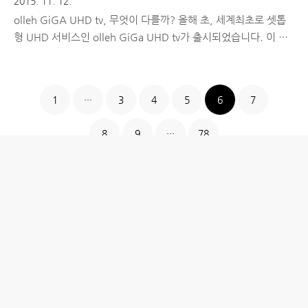
2015. 11. 12.
olleh GiGA UHD tv, 무엇이 다를까? 올해 초, 세계최초로 셋톱
형 UHD 서비스인 olleh GiGa UHD tv가 출시되었습니다. 이 서
비스가 주목 받았던 가장 큰 이유는 UHD 콘텐츠를 많이 볼 수 있
다는 점도 있었지만, 비싼 UHD tv를 굳이 구매하지 않아도 기존
tv의 화질 개선 효과도 볼 수 있다는 것이었는데요. 어떤 장점이 있
1
···
3
4
5
6
7
는지, 그리고 어떤 서비스인지 간단히 살펴보도록 하겠습니다.
UHD tv를 구매했는데, 볼 수 있는 콘텐츠가 없다고?Full HD 화질
8
9
···
78
로 영화나 드라마를 보던 시대를 지나 UHD급 화질로 보다 크고
선명하게 보기 위해 tv를 구매했지만, 막상 볼만한 UHD 콘텐츠가
없어서 제대로 활용 못하는 분들이 많았습니다. 하지만 올해 초,
olleh GiGA UHD t..
홈
IT제품 리뷰
IT 서비스 리뷰
문화 리뷰
생활필수정보 리뷰
투자 정보
방명록