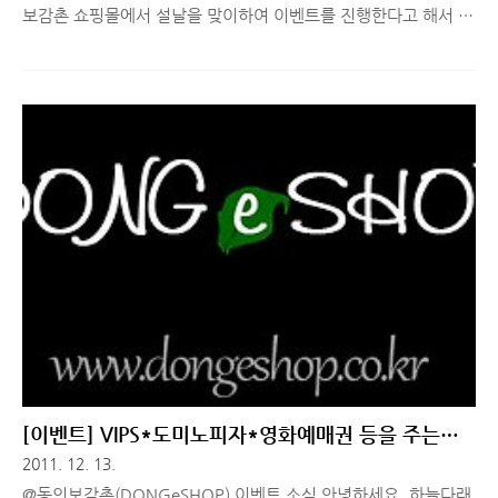
보감촌 쇼핑몰에서 설날을 맞이하여 이벤트를 진행한다고 해서 소
식을 간단히 전해드리려고 합니다. ^^ 동의보감촌은 예전에 이벤
트 소식과 함께 소개 해드린 적 있죠? 2011/12/13 - [이벤트]
VIPS*도미노피자*영화예매권 등을 주는 DONGeSHOP 이벤트
소식 4가지!! DONGeSHOP은 동의보감의 고장 지리산 청정골산
청의 한방식품을 판매하는 쇼핑몰인데요. 한방김치, 약초장아찌,
지리산이 키운 산나물세트, 지리산 뽕잎차, 우리밀, 저염된장등 밥
상 위의 동의보감이라고 할 수 있는 제품들을 판매하고 있습니다.
판매 상품들을 간단히 소개해드릴께요. 둥이마을 카테고리에서는
우리밀세트와 한방 찰떡을 판매하고 있는데 어울참 우리밀 세트는
인기가 ..
[이벤트] VIPS*도미노피자*영화예매권 등을 주는
DONGeSHOP 이벤트 소식 4가지!!
2011. 12. 13.
@동의보감촌(DONGeSHOP) 이벤트 소식 안녕하세요. 하늘다래