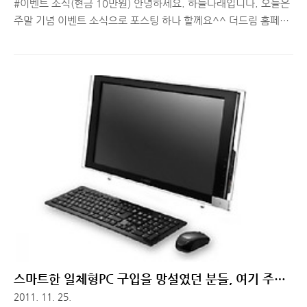
#이벤트 소식(현금 10만원) 안녕하세요. 하늘다래입니다. 오늘은
주말 기념 이벤트 소식으로 포스팅 하나 할께요^^ 더드림 홈페이
지(바로가기) 오픈 기념으로 현금 10만원을 주는 퀴즈 이벤트를
하고 있는데요. 담당자분께서 만드신 연상퀴즈를 1등으로 맞추신
분께 바로 10만원을 드리는 이벤트니 빨리 참여해보세요! 주말에
는 이벤트가 진행되지 않으니 담주 월요일에 요~시~땅!! 입니다
^^ (저도 참여할꺼예요!) 참여 방법 소개 해드릴께요! 1. 제목 :
최고 빨리 문제를 맞히신 한분께 바로 10만원을 드립니다. “남들
보다 퀴즈를 조금이라도 잘 푼다 싶으면 손들자” 2. 기간 : 2011년
12월 9일 ~ 끝날 때까지 3. 경품 : 매일 현금 10만원, 2시간내 바
로 현금입금 4. 주소 : 더드림 홈페이지(바로..
스마트한 일체형PC 구입을 망설였던 분들, 여기 주목!
[삼보컴퓨터 무이자 할부 이벤트]
2011. 11. 25.