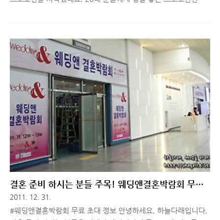
요. 2012년 한 해동안 20대는 최대 12% 할인을 계속 해준다고
하네요! 하필 난 올해 30대가 됐을 뿐이고 ㅠ_ㅠ 프로모션 관련
CF 동영상 한 번 보시죠. ^^ ▲ 끝말잇기 CF ▲ 왜 나만 12야!
CF 제가 TOP 군을 좋게 생각하고 있어서 그런지 왜 나만 12야 CF
가 크게 오글거리지 않고 괜찮아 보이는군요 ㅎㅎ 코엑스 들어가
는 입구에서 지마켓 프로모션 소식을 이미 보신 분들 많을텐데요.
^^ 기둥 하나하나에 빅뱅 멤버 한명 한명의 사진이 붙어 있습니
다. 전 TOP 군을 좋아해서.^^ 메가박스 들어가는 입구에도 커다
란 광고 사진이 붙어 있었는데요. 2012년, 20대는 ..
결혼 준비 하시는 분들 주목! 웨딩앤결혼박람회 무료
초대할께요~
2011. 12. 31.
#웨딩앤결혼박람회 무료 초대 정보 안녕하세요. 하늘다래입니다.