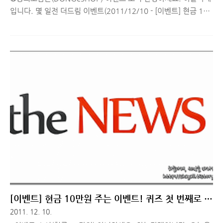
입니다. 몇 일전 더드림 이벤트(2011/12/10 - [이벤트] 현금 10
만원 주는 이벤트! 퀴즈 첫 번째로 맞추면 현금드립니다!!) 에 이
어 또 다른 이벤트 소식 하나 알려드리려고 합니다.^^ 좋은 것은
나눌 수록 좋다잖아요^^ 약이 되는 음식만을 고집하는 동의보감
촌 쇼핑몰 DONGeSHOP(바로가기) 에서 특별한 이벤트를 열었습
니다. 이벤트 상품은 VIPS, 도미노피자, 베스킨라빈스31, 커플영
화예매권 등 다양한 선물인데요!! 클릭 한번으로 VIPS 3인주말 식
사권, 도미노피자L + 콜라1.2L, 베스킨라빈스31 교환권, CGV커
플영화예매권, 동의보감촌 선물세트(16만원 상당) 등등! 빨리 글
쓰고 저도 제대로 참여 하려구요^^ 우선 ..
[이벤트] 현금 10만원 주는 이벤트! 퀴즈 첫 번째로 맞
추면 현금드립니다!!
2011. 12. 10.