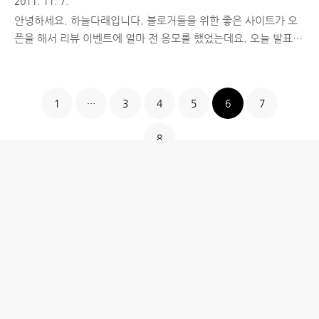
2011. 11. 7.
안녕하세요. 하늘다래입니다. 블로거들을 위한 좋은 사이트가 오
픈을 해서 리뷰 이벤트에 얼마 전 응모를 했었는데요. 오늘 발표를
했는데 글쎄!!! 제가 1등을 했더라구요!! ^^ 부족한 글이라서 큰
기대 안했는데 1등으로 선정해주셔서 앞으로 더 열심히 활동을 해
야겠단 생각을 했습니다^^ 2011/10/28 - 블로그 돈벌기의 지름
1
···
3
4
5
6
7
길, 파워블로거의 컨텐츠와 함께하는 블로거머니 당첨 공지사항 :
http://goo.gl/FfEU5 너무 큰 상금이라 아침부터 기분이 넘 좋아
8
져서 실없이 웃고 다녔는데요. ^^ 이런 기쁨 주신 블로거머니 운
영자분들께 감사드립니다!! 주말에 병상에 계신 어머니 뵙고 왔는
데 항암 치료 시작하시면 힘내시라고 좋은 음식이나 약 한재 해드
려야겠어요. ^^ 혹시 항암 치료에 좋은 음식이나 약..
홈
IT제품 리뷰
IT 서비스 리뷰
문화 리뷰
생활필수정보 리뷰
투자 정보
방명록