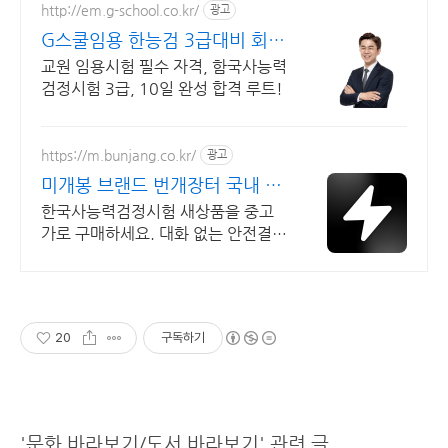
http://em.g-school.co.kr/
광고
G스쿨임용 한능검 3급대비 회원
이면 누구나 무료 수강!
교원 임용시험 필수 자격, 함국사능력
검정시험 3급, 10일 완성 합격 루트!
https://m.bunjang.co.kr/
광고
미개봉 브랜드 번개장터 국내 최
대 브랜드 중고거래
한국사능력검정시험 새상품을 중고
가로 구매하세요. 대화 없는 안전결제
로 간편하게! 전국 각지에서 올라오
는 전국구 최다 상품 매일 10만 개 이
상의 신규 상품 업로드
20
구독하기
'문화 바라보기/도서 바라보기' 관련 글