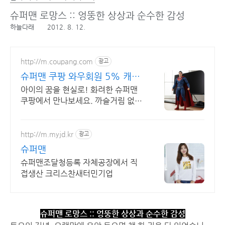
슈퍼맨 로망스 :: 엉뚱한 상상과 순수한 감성
하늘다래
2012. 8. 12.
http://m.coupang.com
광고
슈퍼맨 쿠팡 와우회원 5% 캐시
적립
아이의 꿈을 현실로! 화려한 슈퍼맨
쿠팡에서 만나보세요. 까슬거림 없이
편안한 코스튬, 활동하기 좋아요!
http://m.myjd.kr
광고
슈퍼맨
슈퍼맨조달청등록 자체공장에서 직
접생산 크리스찬새터민기업
슈퍼맨 로망스 :: 엉뚱한 상상과 순수한 감성