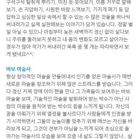
구석구석 탈취제 뿌리기, 미친 듯 웃어보기, 이름 거꾸로 말해
보기, 손 지압하기, 시원한 바람 느껴보기, 기지개 펴기 등 답
답하고 심심한 일상 속에서 할 수 있는 수 많은 것들을 하나씩
써내려가고 실제 실천해보는 이야기가 담겨 있습니다. 정말 별
일 아닐 수 있으나 아침부터 늦은 새벽까지 정신 없이 살다보
니 주위를 둘러보지 못하고 내 몸의 변화도 모르고 살아가는
경우가 많아 작가가 써내려간 목록 중 몇 개는 따라하면서 보
게 됐네요^^;
바보 마술사
항상 창의적인 마술을 만들어내서 인기를 얻은 마술사가 매번
새로운 마술을 창조하기 위해 많은 스트레스를 받습니다. 그러
다 정신 지체 장애 아이 팬을 만나 그 가족들이 보여주는 바보
마술을 보며, 기술적인 마술을 발휘하여 받는 박수가 아닌 사
람의 마음을 움직여 받는 박수의 힘을 느끼게 됩니다. 자신의
꿈을 이뤄가기 위해 열정을 불사르다가 사람들에게 인정을 받
기 시작하면서 그들의 눈높이를 맞추기 위해 애쓰는 자신을 바
라보게 되고, 그것이 전부가 아님을 느끼게 되어 초심으로 돌
아가는 마술사의 모습을 보며 요즘 내 삶도 그렇지 않았나.. 살