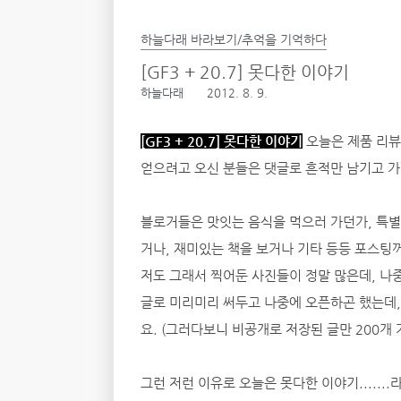
하늘다래 바라보기/추억을 기억하다
[GF3 + 20.7] 못다한 이야기
하늘다래
2012. 8. 9.
[GF3 + 20.7] 못다한 이야기
오늘은 제품 리뷰
얻으려고 오신 분들은 댓글로 흔적만 남기고 가
블로거들은 맛잇는 음식을 먹으러 가던가, 특별
거나, 재미있는 책을 보거나 기타 등등 포스팅
저도 그래서 찍어둔 사진들이 정말 많은데, 나
글로 미리미리 써두고 나중에 오픈하곤 했는데,
요. (그러다보니 비공개로 저장된 글만 200개 
그런 저런 이유로 오늘은 못다한 이야기.....