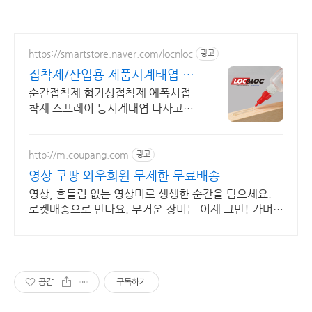
https://smartstore.naver.com/locnloc
광고
접착제/산업용 제품시계태엽 버
리기 아까운 물건, 다시
순간접착제 혐기성접착제 에폭시접
착제 스프레이 등시계태엽 나사고정
제 순간접착제 운동화본드 PE PP 아
크릴접착제 스티커제거 접착제 제거
http://m.coupang.com
광고
영상 쿠팡 와우회원 무제한 무료배송
영상, 흔들림 없는 영상미로 생생한 순간을 담으세요.
로켓배송으로 만나요. 무거운 장비는 이제 그만! 가벼운
액션캠, 자유로운 촬영을 경험하세요.
공감
구독하기