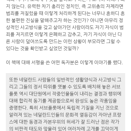
지 않는다. 유력한 차기 총리인 정치인, 즉 고위층의 자제라면
범죄를 저질렀을 때 이렇게 처리하게 된다는 너무나 흔하디 흔
한 불편한 진실을 말해주고자 하는 것인가? 아니면 아무리 정
상적인 사고방식을 갖고 살아가던 사람이라도 자기 자식이 범
죄를 저지르면 이렇게 은폐하고 감추고, 자기 자식이 아닌 다
른 사람이 덮어쓰도록 만드는 이런 상황이 부모라면 그럴 수
있다는 것을 확인받고 싶었던 것일까?
이 책에 대해 서평을 쓴 어떤 독자분은 이렇게 이야기를 했다.
또한 네덜란드 사람들의 일반적인 생활양식과 사고방식 그
리고 그들의 정서 따위를 엿볼 수 있도록 배치해 놓은 서브
플롯 역시 대단원에서 작중인물들이 내리는 결정과 행위에
대해 합리적 동기를 제공함으로써 완성도 높은 작품임을
증명한다. 특히 서브플롯에서 독립적 기질을 지닌 것으로
알려져 있는 네덜란드인들의 문화적 열등감이 자아낸 프랑
스에 대한 동경과 자본우위의 허세가 잘 드러난 점은 작가
의 비판적 태도와 맞물려 있어 여러차례 고개를 끄덕이게