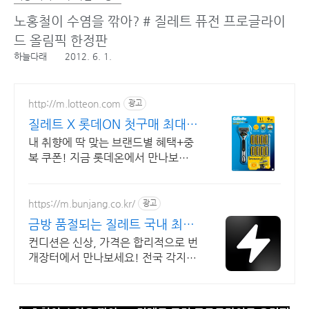
노홍철이 수염을 깎아? # 질레트 퓨전 프로글라이
드 올림픽 한정판
하늘다래
2012. 6. 1.
http://m.lotteon.com
광고
질레트 X 롯데ON 첫구매 최대 5
천원 혜택!
내 취향에 딱 맞는 브랜드별 혜택+중
복 쿠폰! 지금 롯데온에서 만나보세
요!
https://m.bunjang.co.kr/
광고
금방 품절되는 질레트 국내 최대
브랜드 중고거래
컨디션은 신상, 가격은 합리적으로 번
개장터에서 만나보세요! 전국 각지에
서 올라오는 전국구 최다 상품 매일
10만 개 이상의 신규 상품 업로드