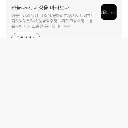
하늘다래, 세상을 바라보다
하늘다래의 일상, IT소식/문화리뷰/웹사이트리뷰/
디지털제품리뷰/생활필수정보/재테크필수정보 등
을 담아내는 소중한 공간입니다.^-^
구독하기
홈
IT제품 리뷰
IT 서비스 리뷰
문화 리뷰
생활필수정보 리뷰
투자 정보
방명록
desigNed by
aPost.kr
관리자