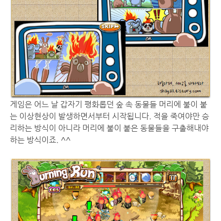
게임은 어느 날 갑자기 평화롭던 숲 속 동물들 머리에 불이 붙
는 이상현상이 발생하면서부터 시작됩니다. 적을 죽여야만 승
리하는 방식이 아니라 머리에 불이 붙은 동물들을 구출해내야
하는 방식이죠. ^^