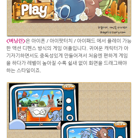
<버닝런>
은 아이폰 / 아이팟터치 / 아이패드 에서 플레이 가능
한 액션 디펜스 방식의 게임 어플입니다. 귀여운 캐릭터가 아
기자기하면서도 중독성있게 만들어져서 처음엔 편하게 게임
을 하다가 레벨이 높아질 수록 쉴새 없이 화면을 드래그해야
하는 스타일이죠.