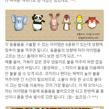
다 귀여운 캐릭터로 된 게임만 했었네요. ^^;
각 동물들을 구출할 수 있는 아이템은 8종류가 있는데 성향에
맞추어 불을 꺼주면 됩니다. 동물들의 성향에 따라 아이템을
고르는 센스! 플레이 하다 보면 생기게 되죠. ^^
예를 들어, 거북이 같은 경우 양동이로 불을 꺼주려 하면 껍질
안으로 숨어 버립니다. (환장해요-_-) 따라서 물총을 이용해야
만 불을 끌 수 있게 되죠. 코끼리나 팬더는 체력이 높아 불을
꺼주려면 긴 시간이 필요하므로, 소몰이 하듯 한 곳으로 몰아
서 끄는 방식을 이용하는 것이 가장 좋습니다, 이 때 오아시스
라는 아이템을 이용해 동물들을 불러모으면 되고 한번에 물 풍
선이나 물총 연속 발사로 끄면 됩니다. (참~ 쉽죠잉~? ^^)