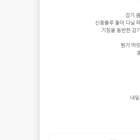
감기 
신종플루 돌아 다닐 때
기침을 동반한 감기
뭔가 머
내일