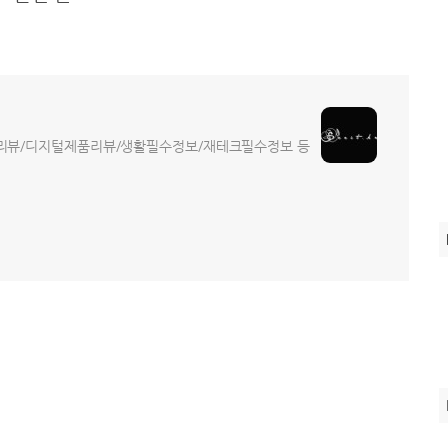
트리뷰/디지털제품리뷰/생활필수정보/재테크필수정보 등