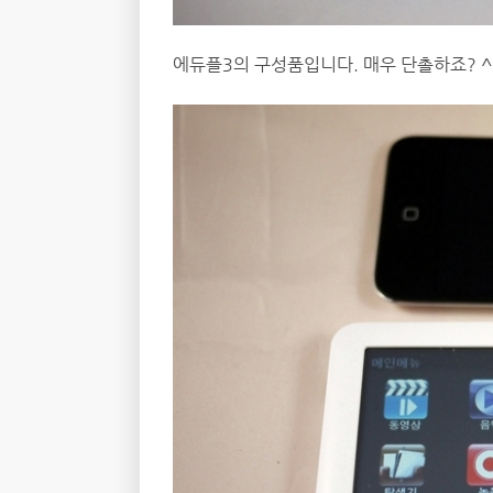
에듀플3의 구성품입니다. 매우 단촐하죠? ^