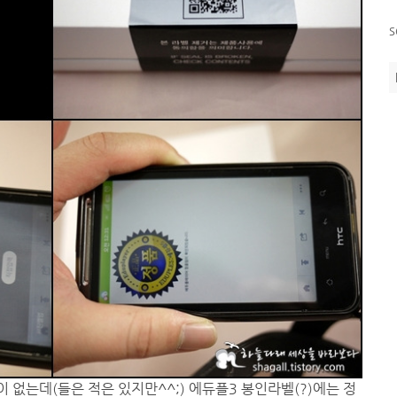
s
없는데(들은 적은 있지만^^;) 에듀플3 봉인라벨(?)에는 정