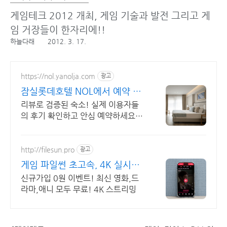
게임테크 2012 개최, 게임 기술과 발전 그리고 게
임 거장들이 한자리에!!
하늘다래
2012. 3. 17.
https://nol.yanolja.com
광고
잠실롯데호텔 NOL에서 예약 오
늘의 숙박 핫딜!
리뷰로 검증된 숙소! 실제 이용자들
의 후기 확인하고 안심 예약하세요!
잠실롯데호텔
http://filesun.pro
광고
게임 파일썬 초고속, 4K 실시간
보기!
신규가입 0원 이벤트! 최신 영화,드
라마,애니 모두 무료! 4K 스트리밍