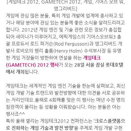
[게임테크 2012, GAMETECH 2012, 게임, 기어스 오브 워,
앵그리버드]
게임에 관심 많은 분들, 특히 게임 개발에 업계에 종사하고 있
거나 해당 분야에 관심 있는 분들께 좋은 소식을 알려드리려고
합니다. 2012년 게임 엔진 및 기술 관련 모든 정보가 총집합
되어 세미나가 이루어지고, 에픽게임스의 기어스오브워3 총
괄 프로듀서 로드 퍼거슨(Rod Fergusson)과 앵그리버드 개
발사 로비오의 헨리 홀름(Henry Holm) 수석부사장 등 유명
한 게임 거장들이 방한하여 연설을 하는
게임테크
(GAMETECH) 2012 행사
가 오는
28일 서울 잠실 롯데호텔
에서 개최
됩니다.
게임테크는 세계적인 게임 엔진 기술을 한눈에 살펴보고, 최신
게임 개발 기술 트랜드와 발전방향에 대한 의견을 서로 공유하
는 자리인데요.올해로 4회째를 맞은 이 행사는 매년 수천 명의
참관객이 몰리는 등 성황을 이뤄왔습니다. 아는 분들은 아는
행사죠^^
특히 올해 열리는 게임테크2012 컨퍼런스는
‘크로스플랫폼으
로 진화하는 게임 기술과 발전 방향’
을 주제로 게임 개발 구현