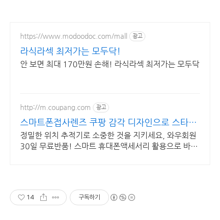
https://www.modoodoc.com/mall
광고
라식라섹 최저가는 모두닥!
안 보면 최대 170만원 손해! 라식라섹 최저가는 모두닥
http://m.coupang.com
광고
스마트폰접사렌즈 쿠팡 감각 디자인으로 스타일
UP
정밀한 위치 추적기로 소중한 것을 지키세요, 와우회원
30일 무료반품! 스마트 휴대폰액세서리 활용으로 바쁜
일상을 더 효율적으로 만들어보세요.
14
구독하기