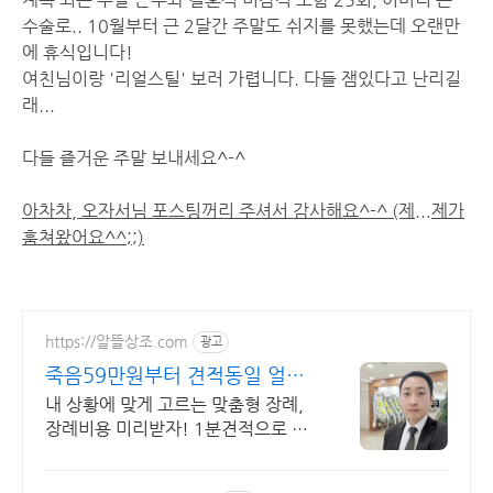
수술로.. 10월부터 근 2달간 주말도 쉬지를 못했는데 오랜만
에 휴식입니다!
여친님이랑 '리얼스틸' 보러 가렵니다. 다들 잼있다고 난리길
래...
다들 즐거운 주말 보내세요^-^
아차차, 오자서님 포스팅꺼리 주셔서 감사해요^-^ (제...제가
훔쳐왔어요^^;;)
https://알뜰상조.com
광고
죽음59만원부터 견적동일 얼굴
을 걸고 처음부터 끝까지
내 상황에 맞게 고르는 맞춤형 장례,
장례비용 미리받자! 1분견적으로 딱
정리!