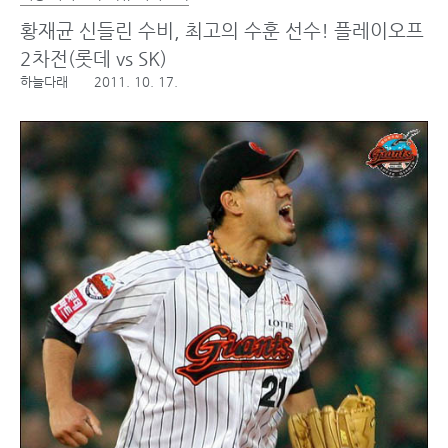
황재균 신들린 수비, 최고의 수훈 선수! 플레이오프
2차전(롯데 vs SK)
하늘다래
2011. 10. 17.