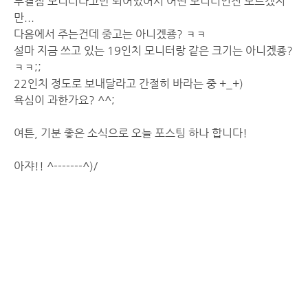
무결점 모니터라고만 되어있어서 어떤 모니터인진 모르겠지
만...
다음에서 주는건데 중고는 아니겠죵? ㅋㅋ
설마 지금 쓰고 있는 19인치 모니터랑 같은 크기는 아니겠죵?
ㅋㅋ;;
22인치 정도로 보내달라고 간절히 바라는 중 +_+)
욕심이 과한가요? ^^;
여튼, 기분 좋은 소식으로 오늘 포스팅 하나 합니다!
아쟈!! ^-------^)/