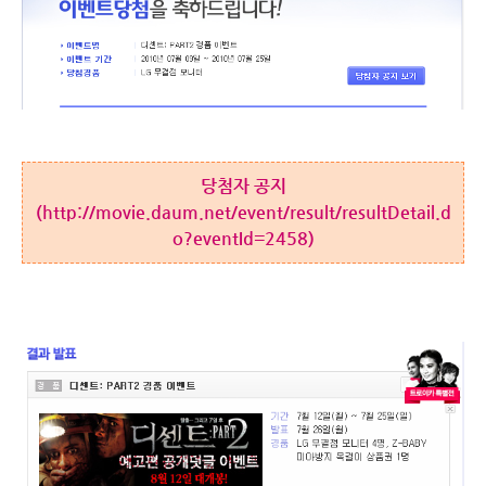
당첨자 공지
(
http://movie.daum.net/event/result/resultDetail.d
o?eventId=2458
)