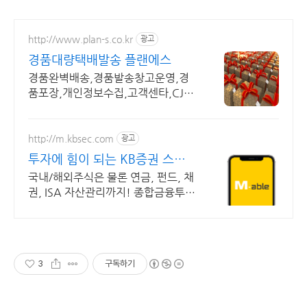
http://www.plan-s.co.kr
광고
경품대량택배발송 플랜에스
경품완벽배송,경품발송창고운영,경
품포장,개인정보수집,고객센타,CJ택
배발송, 사후AS
http://m.kbsec.com
광고
투자에 힘이 되는 KB증권 스마
트한 투자의 시작
국내/해외주식은 물론 연금, 펀드, 채
권, ISA 자산관리까지! 종합금융투자
앱 미래를 준비하는 현명한 선택, KB
증권이 함께 합니다
3
구독하기