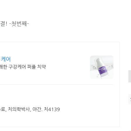
! -첫번째-
 케어
쾌한 구강케어 퍼플 치약
, 치의학박사, 야간. 치4139