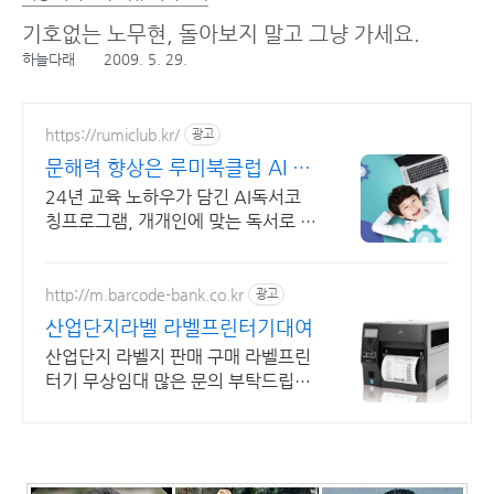
기호없는 노무현, 돌아보지 말고 그냥 가세요.
하늘다래
2009. 5. 29.
https://rumiclub.kr/
광고
문해력 향상은 루미북클럽 AI 문
해력 향상 프로그램
24년 교육 노하우가 담긴 AI독서코
칭프로그램, 개개인에 맞는 독서로 문
해력 UP 무작정 책 읽는 프로그램이
아닌, 진정한 책읽기 프로그램인 루미
북클럽!
http://m.barcode-bank.co.kr
광고
산업단지라벨 라벨프린터기대여
산업단지 라벨지 판매 구매 라벨프린
터기 무상임대 많은 문의 부탁드립니
다.바코드뱅크