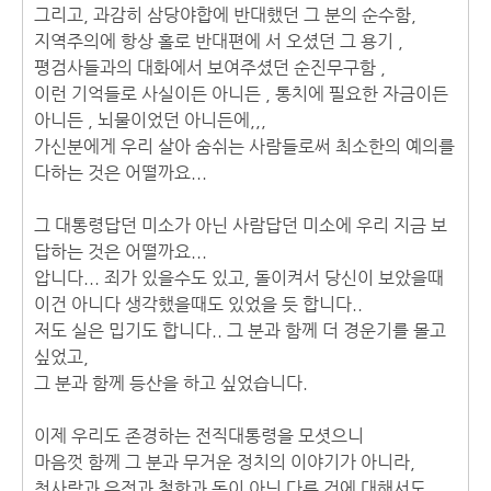
그리고, 과감히 삼당야합에 반대했던 그 분의 순수함,
지역주의에 항상 홀로 반대편에 서 오셨던 그 용기 ,
평검사들과의 대화에서 보여주셨던 순진무구함 ,
이런 기억들로 사실이든 아니든 , 통치에 필요한 자금이든
아니든 , 뇌물이었던 아니든에,,,
가신분에게 우리 살아 숨쉬는 사람들로써 최소한의 예의를
다하는 것은 어떨까요...
그 대통령답던 미소가 아닌 사람답던 미소에 우리 지금 보
답하는 것은 어떨까요...
압니다... 죄가 있을수도 있고, 돌이켜서 당신이 보았을때
이건 아니다 생각했을때도 있었을 듯 합니다..
저도 실은 밉기도 합니다.. 그 분과 함께 더 경운기를 몰고
싶었고,
그 분과 함께 등산을 하고 싶었습니다.
이제 우리도 존경하는 전직대통령을 모셧으니
마음껏 함께 그 분과 무거운 정치의 이야기가 아니라,
첫사랑과 우정과 철학과 돈이 아닌 다른 것에 대해서도,