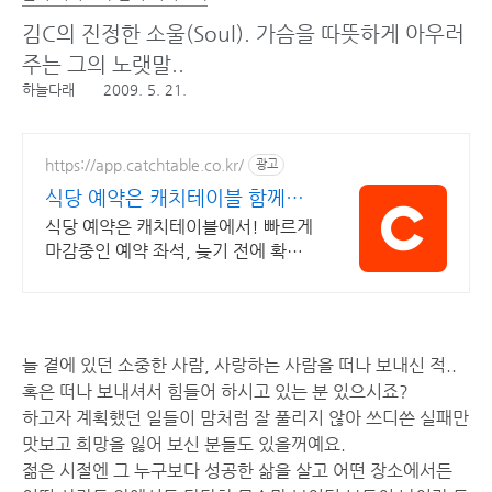
김C의 진정한 소울(Soul). 가슴을 따뜻하게 아우러
주는 그의 노랫말..
하늘다래
2009. 5. 21.
https://app.catchtable.co.kr/
광고
식당 예약은 캐치테이블 함께고
르기, 초대장발송 등
식당 예약은 캐치테이블에서! 빠르게
마감중인 예약 좌석, 늦기 전에 확보
하세요!
늘 곁에 있던 소중한 사람, 사랑하는 사람을 떠나 보내신 적..
혹은 떠나 보내셔서 힘들어 하시고 있는 분 있으시죠?
하고자 계획했던 일들이 맘처럼 잘 풀리지 않아 쓰디쓴 실패만
맛보고 희망을 잃어 보신 분들도 있을꺼예요.
젊은 시절엔 그 누구보다 성공한 삶을 살고 어떤 장소에서든