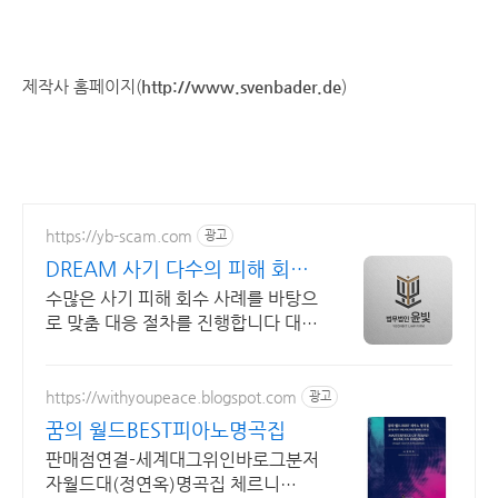
제작사 홈페이지(
http://www.svenbader.de
)
https://yb-scam.com
광고
DREAM 사기 다수의 피해 회복
사례 보유
수많은 사기 피해 회수 사례를 바탕으
로 맞춤 대응 절차를 진행합니다 대응
이 늦어질수록 피해금 회수는 어려워
집니다 윤빛만의 노하우로 해결책을
제시합니다
https://withyoupeace.blogspot.com
광고
꿈의 월드BEST피아노명곡집
판매점연결-세계대그위인바로그분저
자월드대(정연옥)명곡집 체르니