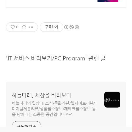
30&40하농병행악보집
8
구독하기
'IT 서비스 바라보기/PC Program' 관련 글
하늘다래, 세상을 바라보다
하늘다래의 일상, IT소식/문화리뷰/웹사이트리뷰/
디지털제품리뷰/생활필수정보/재테크필수정보 등
을 담아내는 소중한 공간입니다.^-^
구독하기