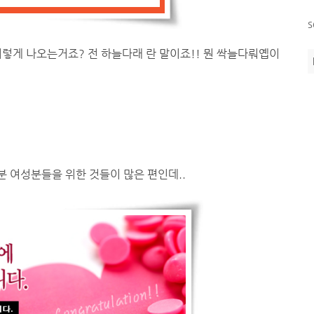
s
렇게 나오는거죠? 전 하늘다래 란 말이죠!! 뭔 싹늘다뤄옙이
 여성분들을 위한 것들이 많은 편인데..