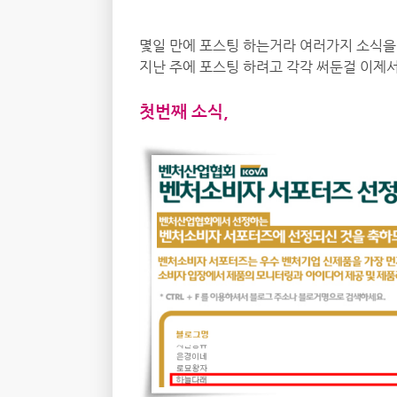
5EE19594519144F3984084B0296C7
몇일 만에 포스팅 하는거라 여러가지 소식을
지난 주에 포스팅 하려고 각각 써둔걸 이제서
첫번째 소식,