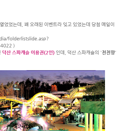
열었었는데, 꽤 오래된 이벤트라 잊고 있었는데 당첨 메일이
ia/folderlistslide.asp?
44022
)
전
덕산 스파캐슬 이용권(2인)
인데, 덕산 스파캐슬의 '
천천향
'