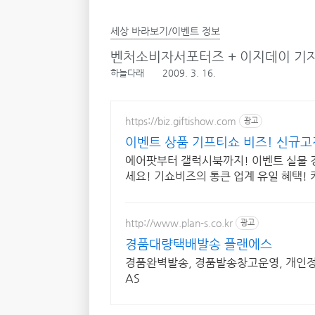
세상 바라보기/이벤트 정보
벤처소비자서포터즈 + 이지데이 기자
하늘다래
2009. 3. 16.
https://biz.giftishow.com
광고
이벤트 상품 기프티쇼 비즈! 신규고
에어팟부터 갤럭시북까지! 이벤트 실물
세요! 기쇼비즈의 통큰 업계 유일 혜택! 
http://www.plan-s.co.kr
광고
경품대량택배발송 플랜에스
경품완벽발송, 경품발송창고운영, 개인정
AS