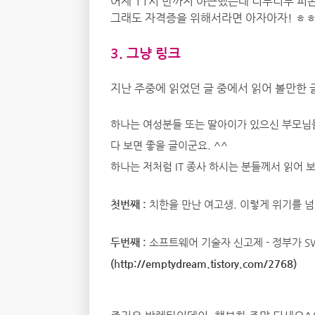
어제 11시 반까지 야근했는데 너무너무 피
그래도 자격증을 위해서라면 아자아자! ㅎ
3. 그냥 링크
지난 주중에 읽었던 글 중에서 읽어 볼만한 
하나는 여성분들 또는 딸아이가 있으신 부모님들
다 보면 좋을 글이군요. ^^
하나는 저처럼 IT 종사 하시는 분들께서 읽어 
첫번째 :
치한을 만난 여고생. 이렇게 위기를 넘
두번째 :
소프트웨어 기술자 신고제 - 정부가 S
(h
ttp://emptydream.tistory.com/2768
)