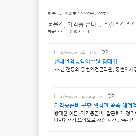
하늘다래 바라보기/추억을 기억하다
동물점, 자격증 준비... 주절주절주절.
하늘다래
2009. 2. 14.
http://www.hdi21.com
광고
현대번역통역어학원 김태영
35년 전통의 통번역전문학원, 통번역
http://www.coupang.com
광고
자격증준비 쿠팡 핵심만 쏙쏙 체계
방대한 이론, 자격증준비, 깔끔하게 정
다면? 핵심 요약으로 학습 시간 단축하세