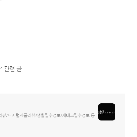
^
 관련 글
트리뷰/디지털제품리뷰/생활필수정보/재테크필수정보 등