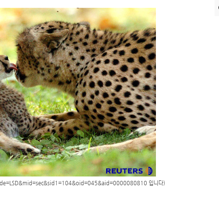
?mode=LSD&mid=sec&sid1=104&oid=045&aid=0000080810
입니다)