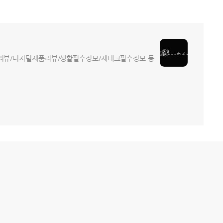
트리뷰/디지털제품리뷰/생활필수정보/재테크필수정보 등
제품 리뷰
IT 서비스 리뷰
문화 리뷰
생활필수정보 리뷰
투자 정보
desigNed by
aPost.kr
관리자