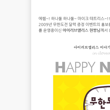
에헴~! 하나둘 하나둘~ 마이크 테트리스~!
2009년 무한도전 달력 증정 이벤트의 홍보
를 운영중이신
아이러브앨리스 현짱님
께서 